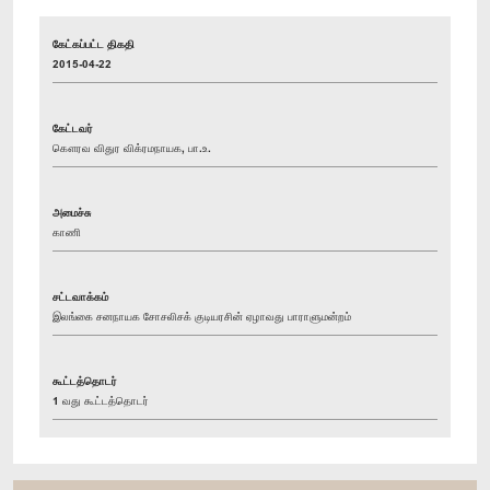
கேட்கப்பட்ட திகதி
2015-04-22
கேட்டவர்
கௌரவ விதுர விக்ரமநாயக, பா.உ.
அமைச்சு
காணி
சட்டவாக்கம்
இலங்கை சனநாயக சோசலிசக் குடியரசின் ஏழாவது பாராளுமன்றம்
கூட்டத்தொடர்
1 வது கூட்டத்தொடர்