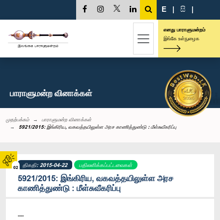
E
|
සි
|
எனது பாராளுமன்றம்
இங்கே உள்நுழைக
பாராளுமன்ற வினாக்கள்
முதற்பக்கம்
பாராளுமன்ற வினாக்கள்
5921/2015: இங்கிரிய, வகவத்தயிலுள்ள அரச காணித்துண்டு : மீள்சுவீகரிப்பு
திகதி: 2015-04-22
பதிலளிக்கப்பட்டவைகள்
02
5921/2015: இங்கிரிய, வகவத்தயிலுள்ள அரச
காணித்துண்டு : மீள்சுவீகரிப்பு
----