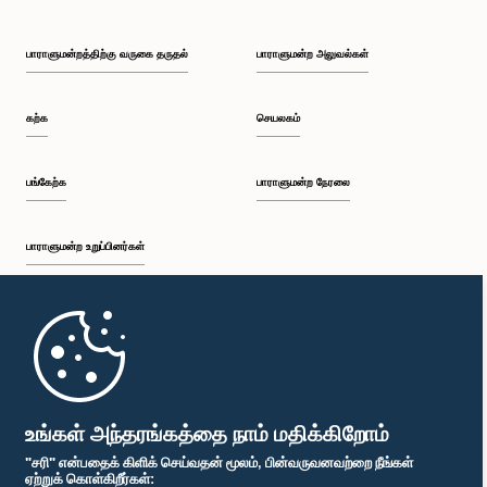
பாராளுமன்றத்திற்கு வருகை தருதல்
பாராளுமன்ற அலுவல்கள்
கற்க
செயலகம்
பங்கேற்க
பாராளுமன்ற நேரலை
பாராளுமன்ற உறுப்பினர்கள்
முதற்பக்கம்
பாராளுமன்ற கையடக்க செயலி
உங்கள் அந்தரங்கத்தை நாம் மதிக்கிறோம்
"சரி" என்பதைக் கிளிக் செய்வதன் மூலம், பின்வருவனவற்றை நீங்கள்
ஏற்றுக் கொள்கிறீர்கள்: