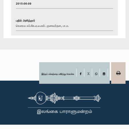
2015-06-09
பதில் அளித்தார்
கௌரவ எம்.கே.ஏ.டீ.எஸ். குணவர்தன, பா.உ.
இந்தப் பக்கத்தை பகிர்ந்து கொள்க
Facebook
X
WhatsApp
LinkedIn