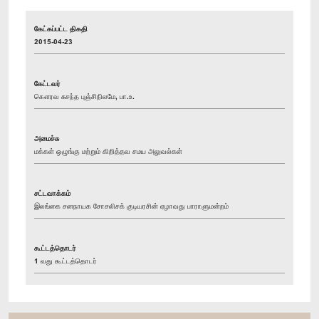
கேட்கப்பட்ட திகதி
2015-04-23
கேட்டவர்
கௌரவ சுசந்த புஞ்சிநிலமே, பா.உ.
அமைச்சு
மக்கள் ஒழுங்கு மற்றும் கிறித்தவ சமய அலுவல்கள்
சட்டவாக்கம்
இலங்கை சனநாயக சோசலிசக் குடியரசின் ஏழாவது பாராளுமன்றம்
கூட்டத்தொடர்
1 வது கூட்டத்தொடர்