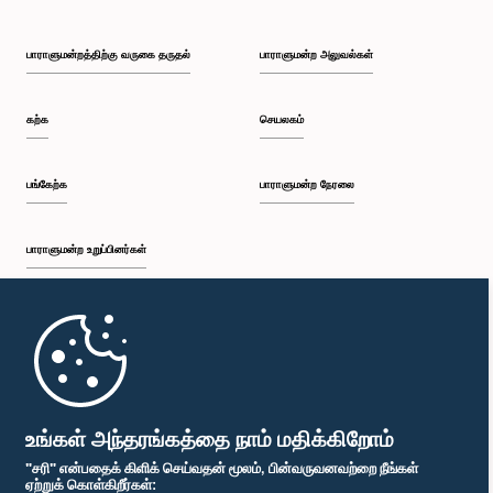
பாராளுமன்றத்திற்கு வருகை தருதல்
பாராளுமன்ற அலுவல்கள்
கற்க
செயலகம்
பங்கேற்க
பாராளுமன்ற நேரலை
பாராளுமன்ற உறுப்பினர்கள்
முதற்பக்கம்
பாராளுமன்ற கையடக்க செயலி
உங்கள் அந்தரங்கத்தை நாம் மதிக்கிறோம்
"சரி" என்பதைக் கிளிக் செய்வதன் மூலம், பின்வருவனவற்றை நீங்கள்
ஏற்றுக் கொள்கிறீர்கள்: