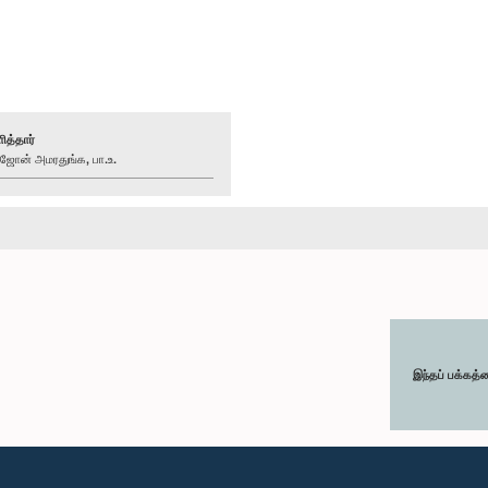
ித்தார்
ன் அமரதுங்க, பா.உ.
இந்தப் பக்கத்