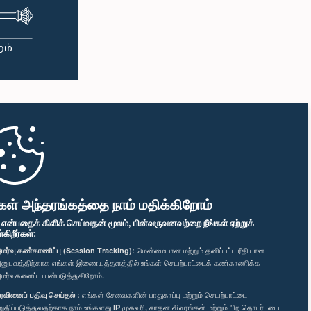
கள் அந்தரங்கத்தை நாம் மதிக்கிறோம்
" என்பதைக் கிளிக் செய்வதன் மூலம், பின்வருவனவற்றை நீங்கள் ஏற்றுக்
ிறீர்கள்:
மர்வு கண்காணிப்பு (Session Tracking):
மென்மையான மற்றும் தனிப்பட்ட ரீதியான
னுபவத்திற்காக எங்கள் இணையத்தளத்தில் உங்கள் செயற்பாட்டைக் கண்காணிக்க
மர்வுகளைப் பயன்படுத்துகிறோம்.
ரவினைப் பதிவு செய்தல் :
எங்கள் சேவைகளின் பாதுகாப்பு மற்றும் செயற்பாட்டை
றுதிப்படுத்துவதற்காக நாம் உங்களது IP முகவரி, சாதன விவரங்கள் மற்றும் பிற தொடர்புடைய