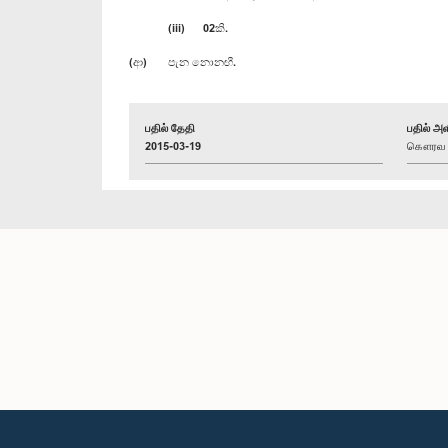
(iii) 02කි.
(ආ) පැන නොනඟී.
பதில் தேதி
பதில் அள
2015-03-19
கௌரவ ஜோ