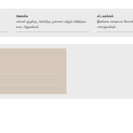
அமைச்சு
சட்டவாக்கம்
மக்கள் ஒழுங்கு, அனர்த்த முகாமை மற்றும் கிறித்தவ
இலங்கை சனநாயக சோசலிச
சமய அலுவல்கள்
பாராளுமன்றம்