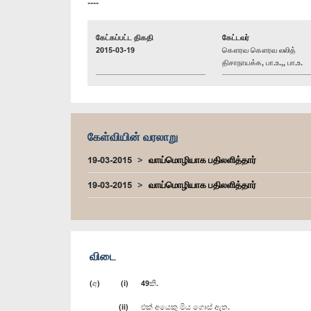
----
கேட்கப்பட்ட திகதி
கேட்டவர்
2015-03-19
கௌரவ கௌரவ லலித்
திசாநாயக்க, பா.உ.,, பா.உ.
கேள்வியின் வரலாறு
19-03-2015
வாய்மொழியாக பதிலளித்தார்
19-03-2015
வாய்மொழியாக பதிலளித்தார்
விடை
(අ) (i) 49කි.
(ii) එක් අයෙකු මිය ගොස් ඇත.