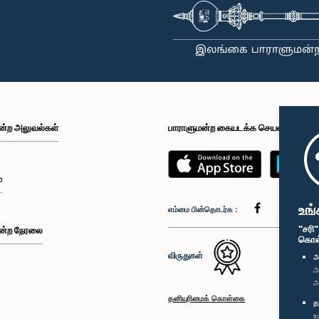
ன்ற அலுவல்கள்
பாராளுமன்ற கையடக்க செயலி
்
உங்
எம்மை பின்தொடர்க :
"சரி
ன்ற நேரலை
கொள்க
விருதுகள்
அ
அ
அ
தனியுரிமைக் கொள்கை
த
உ