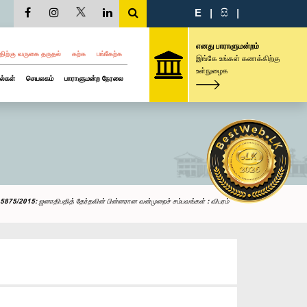
E
|
සි
|
எனது பாராளுமன்றம்
திற்கு வருகை தருதல்
கற்க
பங்கேற்க
இங்கே உங்கள் கணக்கிற்கு
உள்நுழைக
ல்கள்
செயலகம்
பாராளுமன்ற நேரலை
5875/2015: ஜனாதிபதித் தேர்தலின் பின்னரான வன்முறைச் சம்பவங்கள் : விபரம்