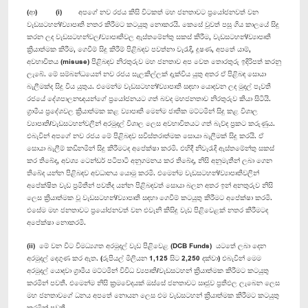
(ආ) (i) අපගේ නව රජය කිසි විටකත් මහ ජනතාවට ප්‍රයෝජනවත් වන
වැඩසටහන්/ව්‍යාපෘති නතර කිරීමට කටයුතු නොකරයි. කෙසේ වුවත් පසු ගිය කාලයේ සිදු
කරන ලද වැඩසටහන්වල/ව්‍යාපෘතිවල ඇස්තමේන්තු සකස් කිරීම, වැඩසටහන්/ව්‍යාපෘති
ක්‍රියාත්මක කිරීම, ගෙවීම් සිදු කිරීම් පිළිබඳව පවත්නා වැරැදි, දූෂණ, අපතේ යාම්,
අවභාවිතය (misuse) පිළිබඳව නිරතුරුව මහ ජනතාව අප වෙත තොරතුරු ඉදිරිපත් කරනු
ලැබේ. මේ සම්බන්ධයෙන් නව රජය සැලකිල්ලක් දැක්විය යුතු අතර ඒ පිළිබඳ සොයා
බැලීමක්ද සිදු විය යුතුය. එමෙන්ම වැඩසටහන්/ව්‍යාපෘති සඳහා යොදවන ලද මුදල් පැවති
රජයේ දේශපාලනඥයන්ගේ ප්‍රයෝජනයට ගත් බවද මහජනතාව නිරතුරුව කියා සිටියි.
ග්‍රාමීය ප්‍රදේශවල ක්‍රියාත්මක කළ ව්‍යාපෘති මෙන්ම ජාතික මට්ටමින් සිදු කළ විශාල
ව්‍යාපෘති/වැඩසටහන්වලින් අරමුදල් විශාල ලෙස අවභාවිතයට ගත් බැව්ද ප්‍රකට කරුණුය.
එබැවින් අපගේ නව රජය මේ පිළිබඳව සවිස්තරාත්මක සොයා බැලීමක් සිදු කරයි. ඒ
සොයා බැලීම් කඩිනමින් සිදු කිරීමටද අපේක්ෂා කරමි. එහිදී නිවැරැදි ඇස්තමේන්තු සකස්
කර තිබේද, අවශ්‍ය ටෙන්ඩර් පටිපාටි අනුගමනය කර තිබේද, නිසි අනුමැතීන් ලබා ගෙන
තිබේද යන්න පිළිබඳව අවධානය යොමු කරමි. එමෙන්ම වැඩසටහන්/ව්‍යාපෘතිවලින්
අපේක්ෂිත වැඩ ප්‍රමිතීන් පවතීද යන්න පිළිබඳවත් සොයා බලන අතර ඉන් අනතුරුව නිසි
ලෙස ක්‍රියාත්මක වූ වැඩසටහන්/ව්‍යාපෘති සඳහා ගෙවීම් කටයුතු කිරීමට අපේක්ෂා කරමි.
එසේම මහ ජනතාවට ප්‍රයෝජනවත් වන එවැනි කිසිදු වැඩ පිළිවෙළක් නතර කිරීමටද
අපේක්ෂා නොකරමි.
(ii) මේ වන විට විමධ්‍යගත අරමුදල් වැඩ පිළිවෙළ (DCB Funds) යටතේ ලබා දෙන
අරමුදල් දෙගුණ කර ඇත. (රුපියල් මිලියන 1,125 සිට 2,250 දක්වා) එබැවින් මෙම
අරමුදල් යොදවා ග්‍රාමීය මට්ටමින් විවිධ ව්‍යපෘති/වැඩසටහන් ක්‍රියාත්මක කිරීමට කටයුතු
කරමින් පවතී. එමෙන්ම නිසි ක්‍රමවේදයක් ඔස්සේ ජනතාවට ඍජුව ප්‍රතිඵල ලැබෙන ලෙස
මහ ජනතාවගේ ධනය අපතේ නොයන ලෙස එම වැඩසටහන් ක්‍රියාත්මක කිරීමට කටයුතු
කරමින් පවතී.