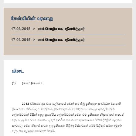
கேள்வியின் வரலாறு
17-03-2015
வாய்மொழியாக பதிலளித்தார்
17-03-2015
வாய்மொழியாக பதிலளித்தார்
விடை
(අ) (i) සහ (ii) - ඔව්.
2012 වර්ෂයේ අය වැය ලේඛනයේ වෙන් කර තිබූ ප්‍රතිපාදන සංවර්ධන ව්‍යාපෘති
ක්‍රියාත්මක කිරීම සඳහා දිස්ත්‍රික් ලේකම්වරුන් වෙත නිදහස් කරන ලද අතර, දිස්ත්‍රික්
ලේකම්වරුන් විසින් අදාළ ප්‍රා‍දේශීය ලේකම්වරුන් වෙත එම ප්‍රතිපාදන නිදහස් කර ඇත. ඒ
අනුව පසු ගිය රජය යටතේ පැවැති ආර්ථික සංවර්ධන අමාත්‍යාංශය විසින් දිස්ත්‍රික් ලේකම්
කාර්යාල වෙත නිදහස් කරන ලද ප්‍රතිපාදන පිළිබඳ විස්තරයක් මෙම පිළිතුර සමඟ අමුණා
ඇත. එම ඇමුණුම සභාගත* කරමි.