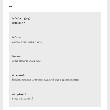
----
கேட்கப்பட்ட திகதி
2015-03-17
கேட்டவர்
கௌரவ சாந்த பண்டார, பா.உ.
அமைச்சு
பிரதம அமைச்சர் அலுவலகம்
சட்டவாக்கம்
இலங்கை சனநாயக சோசலிசக் குடியரசின் ஏழாவது பாராளுமன்றம்
கூட்டத்தொடர்
1 வது கூட்டத்தொடர்