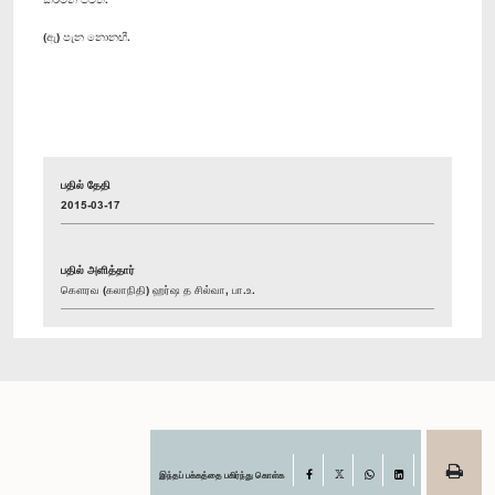
(ඇ) පැන නොනඟී.
பதில் தேதி
2015-03-17
பதில் அளித்தார்
கௌரவ (கலாநிதி) ஹர்ஷ த சில்வா, பா.உ.
இந்தப் பக்கத்தை பகிர்ந்து கொள்க
Facebook
X
WhatsApp
LinkedIn