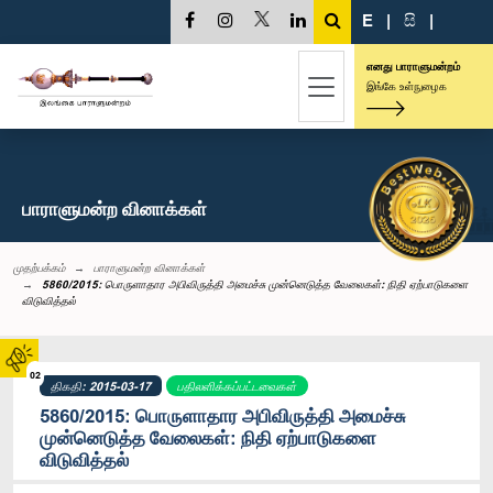
E
|
සි
|
எனது பாராளுமன்றம்
இங்கே உள்நுழைக
பாராளுமன்ற வினாக்கள்
முதற்பக்கம்
பாராளுமன்ற வினாக்கள்
5860/2015: பொருளாதார அபிவிருத்தி அமைச்சு முன்னெடுத்த வேலைகள்: நிதி ஏற்பாடுகளை
விடுவித்தல்
02
திகதி: 2015-03-17
பதிலளிக்கப்பட்டவைகள்
5860/2015: பொருளாதார அபிவிருத்தி அமைச்சு
முன்னெடுத்த வேலைகள்: நிதி ஏற்பாடுகளை
விடுவித்தல்