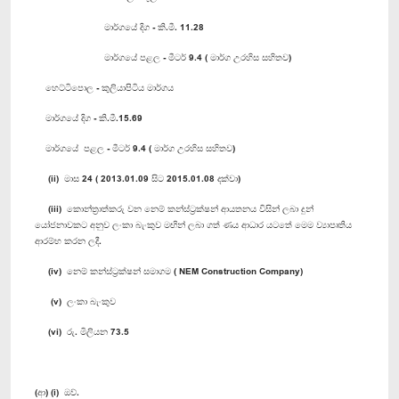
මාර්ගයේ දිග - කි.මී. 11.28
මාර්ගයේ පළල - මීටර් 9.4 ( මාර්ග උරහිස සහිතව)
හෙට්ටිපොල - කුලියාපිටිය මාර්ගය
මාර්ගයේ දිග - කි.මී.15.69
මාර්ගයේ පළල - මීටර් 9.4 ( මාර්ග උරහිස සහිතව)
(ii) මාස 24 ( 2013.01.09 සිට 2015.01.08 දක්වා)
(iii) කොන්ත්‍රාත්කරු වන නෙම් කන්ස්ට්‍රක්ෂන් ආයතනය විසින් ලබා දුන්
යෝජනාවකට අනුව ලංකා බැංකුව මඟින් ලබා ගත් ණය ආධාර යටතේ මෙම ව්‍යාපෘතිය
ආරම්භ කරන ලදී.
(iv) නෙම් කන්ස්ට්‍රක්ෂන් සමාගම ( NEM Construction Company)
(v) ලංකා බැංකුව
(vi) රු. මිලියන 73.5
(ආ) (i) ඔව්.