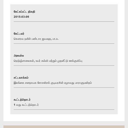
கேட்கப்பட்ட திகதி
2015-03-06
கேட்டவர்
கௌரவ நலீன் பண்டார ஜயமஹ, பா.உ.
அமைச்சு
நெடுஞ்சாலைகள், உயர் கல்வி மற்றும் முதலீட்டு ஊக்குவிப்பு
சட்டவாக்கம்
இலங்கை சனநாயக சோசலிசக் குடியரசின் ஏழாவது பாராளுமன்றம்
கூட்டத்தொடர்
1 வது கூட்டத்தொடர்