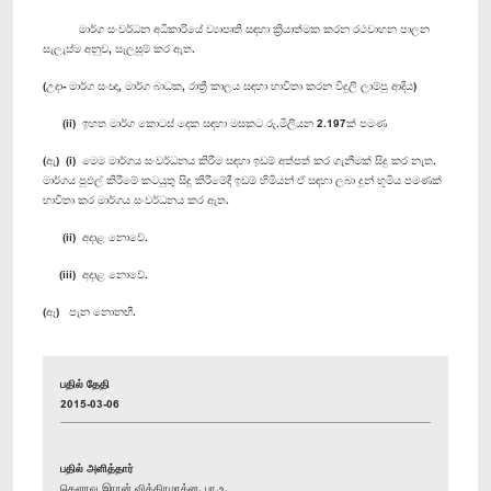
මාර්ග සංවර්ධන අධිකාරියේ ව්‍යාපෘති සඳහා ක්‍රියාත්මක කරන රථවාහන පාලන
සැලැස්ම අනුව, සැලසුම් කර ඇත.
(උදා- මාර්ග සංඥා, මාර්ග බාධක, රාත්‍රී කාලය සඳහා භාවිතා කරන විදුලි ලාම්පු ආදිය)
(ii) ඉහත මාර්ග කොටස් දෙක සඳහා මසකට රු.මිලියන 2.197ක් පමණ
(ඇ) (i) මෙම මාර්ගය සංවර්ධනය කිරීම සඳහා ඉඩම් අත්පත් කර ගැනීමක් සිදු කර නැත.
මාර්ගය පුඵල් කිරීමේ කටයුතු සිදු කිරීමේදී ඉඩම් හිමියන් ඒ සඳහා ලබා දුන් භූමිය පමණක්
භාවිතා කර මාර්ගය සංවර්ධනය කර ඇත.
(ii) අදාළ නොවේ.
(iii) අදාළ නොවේ.
(ඈ) පැන නොනඟී.
பதில் தேதி
2015-03-06
பதில் அளித்தார்
கௌரவ இரான் விக்கிரமரத்ன, பா.உ.