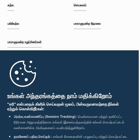
கற்க
செயலகம்
பங்கேற்க
பாராளுமன்ற நேரலை
பாராளுமன்ற உறுப்பினர்கள்
முதற்பக்கம்
பாராளுமன்ற கையடக்க செயலி
உங்கள் அந்தரங்கத்தை நாம் மதிக்கிறோம்
"சரி" என்பதைக் கிளிக் செய்வதன் மூலம், பின்வருவனவற்றை நீங்கள்
ஏற்றுக் கொள்கிறீர்கள்:
அமர்வு கண்காணிப்பு (Session Tracking):
மென்மையான மற்றும் தனிப்பட்ட
ரீதியான அனுபவத்திற்காக எங்கள் இணையத்தளத்தில் உங்கள் செயற்பாட்டைக்
எம்மை பின்தொடர்க :
கண்காணிக்க அமர்வுகளைப் பயன்படுத்துகிறோம்.
தரவினைப் பதிவு செய்தல் :
எங்கள் சேவைகளின் பாதுகாப்பு மற்றும் செயற்பாட்டை