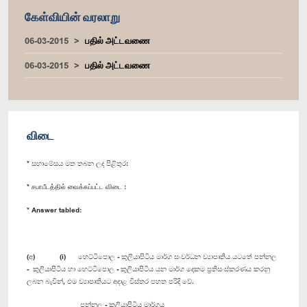
கேள்வியின் வரலாறு
06-03-2015
பதில் அட்டவணை
06-03-2015
பதில் அட்டவணை
விடை
* සභාමේසය මත තබන ලද පිළිතුර:
* சபாபீடத்தில் வைக்கப்பட்ட விடை :
* Answer tabled:
(අ) (i) හෙට්ටිපොල - කුලියාපිටිය මාර්ග සංවර්ධන ව්‍යාපෘතිය යටතේ පන්නල
- කුලියාපිටිය හා හෙට්ටිපොල - කුලියාපිටිය යන මාර්ග දෙකම ප්‍රතිසංස්කරණය කරනු
ලබන බැවින්, එම ව්‍යාපෘතියට අදාළ විස්තර පහත පරිදි වේ.
පන්නල - කුලියාපිටිය මාර්ගය