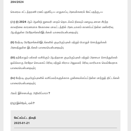
284/2024
கௌரவ சட்டத்தரணி ரஊப் ஹகீம்,— பாதுகாப்பு அமைச்சரைக் கேட்பதற்கு,—
(அ) (i) 2024 ஆம் ஆண்டு ஜனவரி மாதம் தொடக்கம் நிலவும் மழையுடனான சீரற்ற
காலநிலை காரணமாக கேகாலை மாவட்டத்தில் அடையாளம் காணப்பட்டுள்ள மண்சரிவு
ஆபத்துள்ள பிரதேசங்கள்/இடங்கள் யாவையென்பதையும்;
(ii) மேற்படி பிரதேசங்கள்/இடங்களில் குடியிருப்புகள் மற்றும் பொதுச் சொத்துக்கள்
அமைந்துள்ள இடங்கள் யாவையென்பதையும்;
(iii) தற்போதும் மக்கள் வசிக்கும் ஆபத்தான குடியிருப்புகள் மற்றும் அசையா சொத்துக்கள்
ஒவ்வொரு பிரதேச செயலகப் பிரிவு மற்றும் கிராம அலுவலர் பிரிவு வாரியாக வெவ்வேறாக
யாவையென்பதையும்;
(iv) மேற்படி குடியிருப்புகளில் வசிப்பவர்களுக்காக முன்வைக்கப்பட்டுள்ள மாற்றுத் திட்டங்கள்
யாவையென்பதையும்;
அவர் இச்சபைக்கு அறிவிப்பாரா?
(ஆ) இன்றேல், ஏன்?
கேட்கப்பட்ட திகதி
2025-01-21