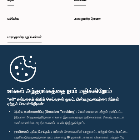
கற்க
செயலகம்
பங்கேற்க
பாராளுமன்ற நேரலை
பாராளுமன்ற உறுப்பினர்கள்
முதற்பக்கம்
பாராளுமன்ற கையடக்க செயலி
உங்கள் அந்தரங்கத்தை நாம் மதிக்கிறோம்
"சரி" என்பதைக் கிளிக் செய்வதன் மூலம், பின்வருவனவற்றை நீங்கள்
ஏற்றுக் கொள்கிறீர்கள்:
அமர்வு கண்காணிப்பு (Session Tracking):
மென்மையான மற்றும் தனிப்பட்ட
ரீதியான அனுபவத்திற்காக எங்கள் இணையத்தளத்தில் உங்கள் செயற்பாட்டைக்
எம்மை பின்தொடர்க :
கண்காணிக்க அமர்வுகளைப் பயன்படுத்துகிறோம்.
தரவினைப் பதிவு செய்தல் :
எங்கள் சேவைகளின் பாதுகாப்பு மற்றும் செயற்பாட்டை
விருதுகள்
உறுதிப்படுத்துவதற்காக நாம் உங்களது IP முகவரி, சாதன விவரங்கள் மற்றும் பிற