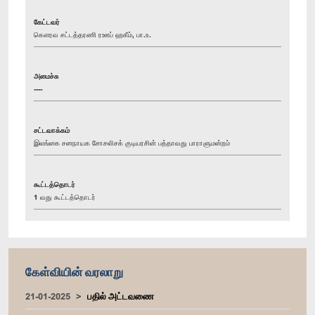
கேட்டவர்
கௌரவ சட்டத்தரணி ரஊப் ஹகீம், பா.உ.
அமைச்சு
----
சட்டவாக்கம்
இலங்கை சனநாயக சோசலிசக் குடியரசின் பத்தாவது பாராளுமன்றம்
கூட்டத்தொடர்
1 வது கூட்டத்தொடர்
கேள்வியின் வரலாறு
21-01-2025
பதில் அட்டவணை