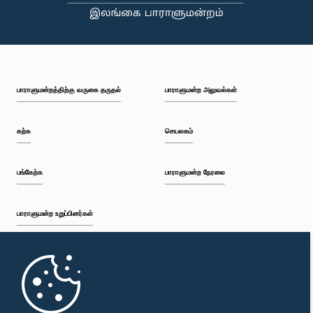
பாராளுமன்றத்திற்கு வருகை தருதல்
பாராளுமன்ற அலுவல்கள்
கற்க
செயலகம்
பங்கேற்க
பாராளுமன்ற நேரலை
பாராளுமன்ற உறுப்பினர்கள்
முதற்பக்கம்
பாராளுமன்ற கையடக்க செயலி