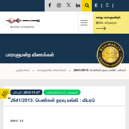
E
|
සි
|
எனது பாராளுமன்றம்
இங்கே உள்நுழைக
பாராளுமன்ற வினாக்கள்
முதற்பக்கம்
பாராளுமன்ற வினாக்கள்
2641/2013: பெண்கள் தரவு வங்கி : விபரம்
திகதி: 2013-11-27
பதிலளிக்கப்பட்டவைகள்
02
2641/2013: பெண்கள் தரவு வங்கி : விபரம்
2641/ ’12