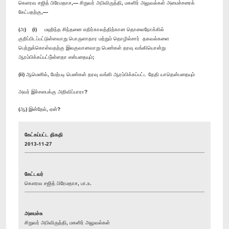
கெளரவ சஜித் பிரேமதாச,— சிறுவர் அபிவிருத்தி, மகளிர் அலுவல்கள் அமைச்சரைக்
கேட்பதற்கு,—
(அ) (i) மஹிந்த சிந்தனை எதிர்காலத்திற்கான தொலைநோக்கில்
குறிப்பிடப்பட்டுள்ளவாறு பொருளாதார மற்றும் தொழில்சார் தகவல்களை
பெற்றுக்கொள்வதற்கு இலகுவானவாறு பெண்கள் தரவு வங்கியொன்று
ஆரம்பிக்கப்பட்டு்ள்ளதா என்பதையும்;
(ii) ஆமெனில், மேற்படி பெண்கள் தரவு வங்கி ஆரம்பிக்கப்பட்ட தேதி யாதென்பதையும்
அவர் இச்சபைக்கு அறிவிப்பாரா?
(ஆ) இன்றேல், ஏன்?
கேட்கப்பட்ட திகதி
2013-11-27
கேட்டவர்
கௌரவ சஜித் பிரேமதாச, பா.உ.
அமைச்சு
சிறுவர் அபிவிருத்தி, மகளிர் அலுவல்கள்