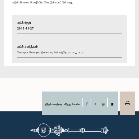
பதில் சிங்கள மொழியில் கொடுக்கப்பட்டுள்ளது.
பதில் தேதி
2013-11-27
பதில் அளித்தார்
கௌரவ கௌரவ திஸ்ஸ கரல்லியத்தே, பா.உ.,, பா.உ.
இந்தப் பக்கத்தை பகிர்ந்து கொள்க
Facebook
X
WhatsApp
LinkedIn