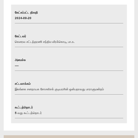
கேட்கப்பட்ட திகதி
2024-09-20
கேட்டவர்
கௌரவ சட்டத்தரணி சந்திம வீரக்கொடி, பா.உ.
அமைச்சு
----
சட்டவாக்கம்
இலங்கை சனநாயக சோசலிசக் குடியரசின் ஒன்பதாவது பாராளுமன்றம்
கூட்டத்தொடர்
5 வது கூட்டத்தொடர்