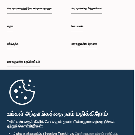
பாராளுமன்றத்திற்கு வருகை தருதல்
பாராளுமன்ற அலுவல்கள்
கற்க
செயலகம்
பங்கேற்க
பாராளுமன்ற நேரலை
பாராளுமன்ற உறுப்பினர்கள்
முதற்பக்கம்
பாராளுமன்ற கையடக்க செயலி
உங்கள் அந்தரங்கத்தை நாம் மதிக்கிறோம்
"சரி" என்பதைக் கிளிக் செய்வதன் மூலம், பின்வருவனவற்றை நீங்கள்
ஏற்றுக் கொள்கிறீர்கள்:
அமர்வு கண்காணிப்பு (Session Tracking):
மென்மையான மற்றும் தனிப்பட்ட