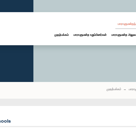
பாராளுமன்றத்
முதற்பக்கம்
பாராளுமன்ற உறுப்பினர்கள்
பாராளுமன்ற அலுவ
முதற்பக்கம்
பாரா
hools