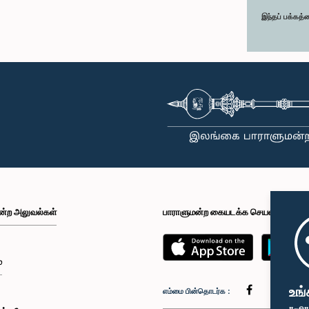
இந்தப் பக்கத்
ன்ற அலுவல்கள்
பாராளுமன்ற கையடக்க செயலி
்
உங்
எம்மை பின்தொடர்க :