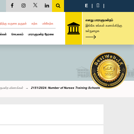
E
|
සි
|
எனது பாராளுமன்றம்
திற்கு வருகை தருதல்
கற்க
பங்கேற்க
இங்கே உங்கள் கணக்கிற்கு
உள்நுழைக
ல்கள்
செயலகம்
பாராளுமன்ற நேரலை
ளுமன்ற வினாக்கள்
2151/2024: Number of Nurses Training Schools