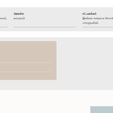
அமைச்சு
சட்டவாக்கம்
ாகார்,
சுகாதாரம்
இலங்கை சனநாயக சோசலிச
பாராளுமன்றம்