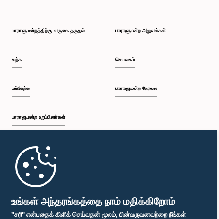
பாராளுமன்றத்திற்கு வருகை தருதல்
பாராளுமன்ற அலுவல்கள்
கற்க
செயலகம்
பங்கேற்க
பாராளுமன்ற நேரலை
பாராளுமன்ற உறுப்பினர்கள்
முதற்பக்கம்
பாராளுமன்ற கையடக்க செயலி
உங்கள் அந்தரங்கத்தை நாம் மதிக்கிறோம்
"சரி" என்பதைக் கிளிக் செய்வதன் மூலம், பின்வருவனவற்றை நீங்கள்