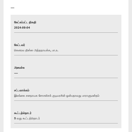
----
கேட்கப்பட்ட திகதி
2024-09-04
கேட்டவர்
கௌரவ திஸ்ஸ அத்தநாயக்க, பா.உ.
அமைச்சு
----
சட்டவாக்கம்
இலங்கை சனநாயக சோசலிசக் குடியரசின் ஒன்பதாவது பாராளுமன்றம்
கூட்டத்தொடர்
5 வது கூட்டத்தொடர்