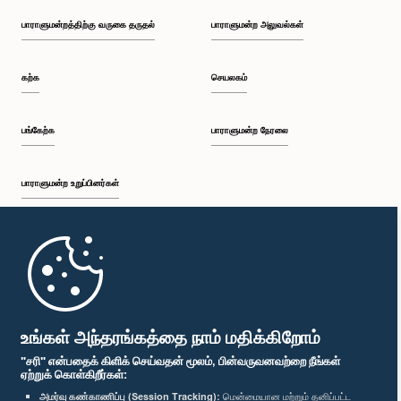
பாராளுமன்றத்திற்கு வருகை தருதல்
பாராளுமன்ற அலுவல்கள்
கற்க
செயலகம்
பங்கேற்க
பாராளுமன்ற நேரலை
பாராளுமன்ற உறுப்பினர்கள்
முதற்பக்கம்
பாராளுமன்ற கையடக்க செயலி
உங்கள் அந்தரங்கத்தை நாம் மதிக்கிறோம்
"சரி" என்பதைக் கிளிக் செய்வதன் மூலம், பின்வருவனவற்றை நீங்கள்
ஏற்றுக் கொள்கிறீர்கள்:
அமர்வு கண்காணிப்பு (Session Tracking):
மென்மையான மற்றும் தனிப்பட்ட