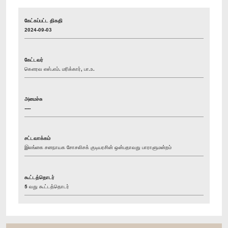
கேட்கப்பட்ட திகதி
2024-09-03
கேட்டவர்
கௌரவ எஸ்.எம். மரிக்கார், பா.உ.
அமைச்சு
----
சட்டவாக்கம்
இலங்கை சனநாயக சோசலிசக் குடியரசின் ஒன்பதாவது பாராளுமன்றம்
கூட்டத்தொடர்
5 வது கூட்டத்தொடர்