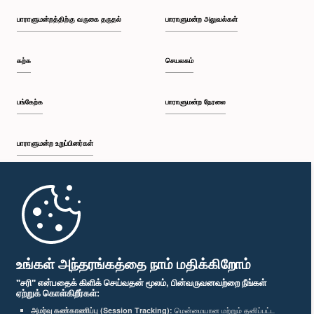
பாராளுமன்றத்திற்கு வருகை தருதல்
பாராளுமன்ற அலுவல்கள்
கற்க
செயலகம்
பங்கேற்க
பாராளுமன்ற நேரலை
பாராளுமன்ற உறுப்பினர்கள்
முதற்பக்கம்
பாராளுமன்ற கையடக்க செயலி
உங்கள் அந்தரங்கத்தை நாம் மதிக்கிறோம்
"சரி" என்பதைக் கிளிக் செய்வதன் மூலம், பின்வருவனவற்றை நீங்கள்
ஏற்றுக் கொள்கிறீர்கள்:
அமர்வு கண்காணிப்பு (Session Tracking):
மென்மையான மற்றும் தனிப்பட்ட