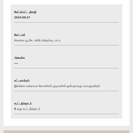
கேட்கப்பட்ட திகதி
2024-08-21
கேட்டவர்
கௌரவ யூ.கே. சுமித் உடுகும்புர, பா.உ.
அமைச்சு
----
சட்டவாக்கம்
இலங்கை சனநாயக சோசலிசக் குடியரசின் ஒன்பதாவது பாராளுமன்றம்
கூட்டத்தொடர்
5 வது கூட்டத்தொடர்