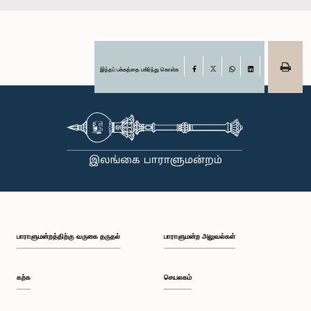
இந்தப் பக்கத்தை பகிர்ந்து கொள்க
Facebook
X
WhatsApp
LinkedIn
பாராளுமன்றத்திற்கு வருகை தருதல்
பாராளுமன்ற அலுவல்கள்
கற்க
செயலகம்