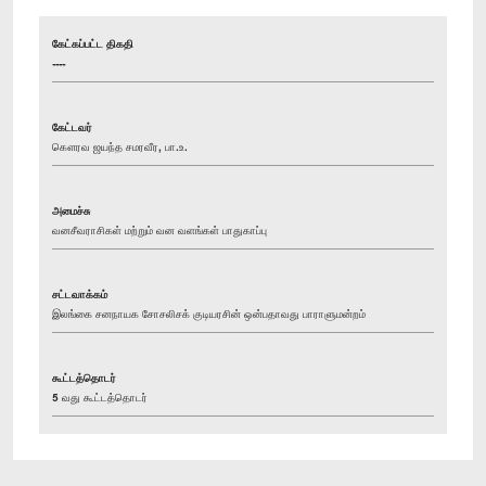
கேட்கப்பட்ட திகதி
----
கேட்டவர்
கௌரவ ஜயந்த சமரவீர, பா.உ.
அமைச்சு
வனசீவராசிகள் மற்றும் வன வளங்கள் பாதுகாப்பு
சட்டவாக்கம்
இலங்கை சனநாயக சோசலிசக் குடியரசின் ஒன்பதாவது பாராளுமன்றம்
கூட்டத்தொடர்
5 வது கூட்டத்தொடர்