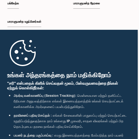
பங்கேற்க
பாராளுமன்ற நேரலை
பாராளுமன்ற உறுப்பினர்கள்
முதற்பக்கம்
பாராளுமன்ற கையடக்க செயலி
உங்கள் அந்தரங்கத்தை நாம் மதிக்கிறோம்
"சரி" என்பதைக் கிளிக் செய்வதன் மூலம், பின்வருவனவற்றை நீங்கள்
ஏற்றுக் கொள்கிறீர்கள்:
அமர்வு கண்காணிப்பு (Session Tracking):
மென்மையான மற்றும் தனிப்பட்ட
ரீதியான அனுபவத்திற்காக எங்கள் இணையத்தளத்தில் உங்கள் செயற்பாட்டைக்
எம்மை பின்தொடர்க :
கண்காணிக்க அமர்வுகளைப் பயன்படுத்துகிறோம்.
தரவினைப் பதிவு செய்தல் :
எங்கள் சேவைகளின் பாதுகாப்பு மற்றும் செயற்பாட்டை
விருதுகள்
உறுதிப்படுத்துவதற்காக நாம் உங்களது IP முகவரி, சாதன விவரங்கள் மற்றும் பிற
தொடர்புடைய தரவை நாங்கள் பதிவு செய்கிறோம்.
பயனர் நடத்தை பகுப்பாய்வு :
எமது இணையத்தளத்தை மேம்படுத்த நாம் பயனர்