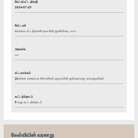
கேட்கப்பட்ட திகதி
2024-07-25
கேட்டவர்
கௌரவ சட்டத்தரணி தயாசிறி ஜயசேக்கர, பா.உ.
அமைச்சு
----
சட்டவாக்கம்
இலங்கை சனநாயக சோசலிசக் குடியரசின் ஒன்பதாவது பாராளுமன்றம்
கூட்டத்தொடர்
5 வது கூட்டத்தொடர்
கேள்வியின் வரலாறு