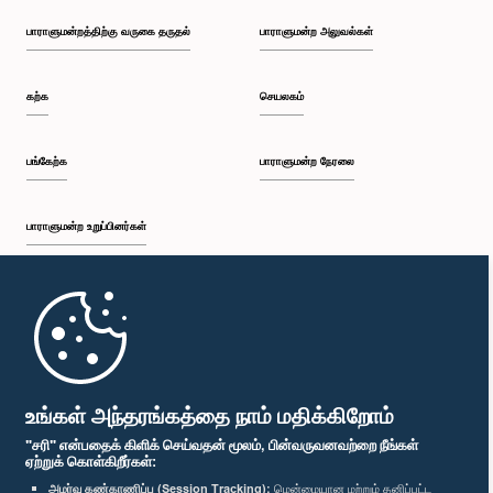
பாராளுமன்றத்திற்கு வருகை தருதல்
பாராளுமன்ற அலுவல்கள்
கற்க
செயலகம்
பங்கேற்க
பாராளுமன்ற நேரலை
பாராளுமன்ற உறுப்பினர்கள்
முதற்பக்கம்
பாராளுமன்ற கையடக்க செயலி
உங்கள் அந்தரங்கத்தை நாம் மதிக்கிறோம்
"சரி" என்பதைக் கிளிக் செய்வதன் மூலம், பின்வருவனவற்றை நீங்கள்
ஏற்றுக் கொள்கிறீர்கள்:
அமர்வு கண்காணிப்பு (Session Tracking):
மென்மையான மற்றும் தனிப்பட்ட