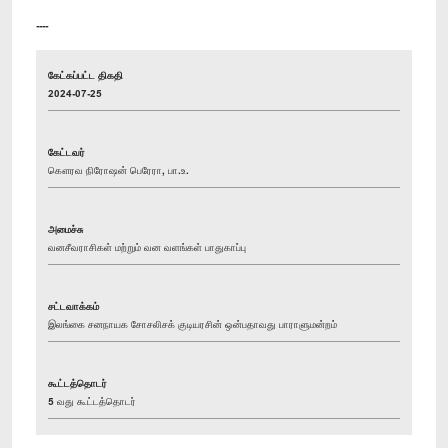
----
கேட்கப்பட்ட திகதி
2024-07-25
கேட்டவர்
கௌரவ நிரோஷன் பெரேரா, பா.உ.
அமைச்சு
வனசீவராசிகள் மற்றும் வன வளங்கள் பாதுகாப்பு
சட்டவாக்கம்
இலங்கை சனநாயக சோசலிசக் குடியரசின் ஒன்பதாவது பாராளுமன்றம்
கூட்டத்தொடர்
5 வது கூட்டத்தொடர்