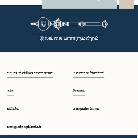
X
WhatsApp
LinkedIn
பாராளுமன்றத்திற்கு வருகை தருதல்
பாராளுமன்ற அலுவல்கள்
கற்க
செயலகம்
பங்கேற்க
பாராளுமன்ற நேரலை
பாராளுமன்ற உறுப்பினர்கள்