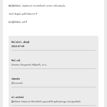
(ii) இன்றேல், அதற்கான காரணங்கள் யாவை என்பதையும்;
அவர் மேலும் குறிப்பிடுவாரா?
(ஈ) இன்றேல், ஏன்?
கேட்கப்பட்ட திகதி
2023-07-06
கேட்டவர்
கௌரவ சிவஞானம் சிறீதரன், பா.உ.
அமைச்சு
நீர்ப்பாசனம்
சட்டவாக்கம்
இலங்கை சனநாயக சோசலிசக் குடியரசின் ஒன்பதாவது பாராளுமன்றம்