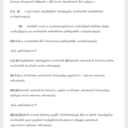
கெளரவ சிவஞானம் சிறீதரன்,— நீர்ப்பாசன அமைச்சரைக் கேட்பதற்கு,—
(அ) (i) யாழ்ப்பாணம், நெடுந்தீவில் அமைந்துள்ள வாவிகளின் எண்ணிக்கை
யாதென்பதையும்;
(ii) அவற்றில் பாசன நடவடிக்கைகளுக்காகப் பயன்படுத்தப்படுகின்ற மற்றும்
பயன்படுத்தப்படாத வாவிகளின் எண்ணிக்கை தனித்தனியே யாதென்பதையும்;
(iii) மேற்படி வாவிகளின் நீர்க் கொள்ளளவு தனித்தனியே யாதென்பதையும்;
அவர் குறிப்பிடுவாரா?
(ஆ) (i) நெடுந்தீவில் அமைந்துள்ள வாவிகளில் இன்றளவில் புனரமைப்புச் செய்யப்பட்டுள்ள
வாவிகளின் பெயர்கள் யாவை என்பதையும்;
(ii) மேற்படி வாவிகளை புனரமைப்புச் செய்வதற்கு ஒதுக்கப்பட்ட தொகை எவ்வளவு
என்பதையும்;
(iii) இன்றளவில் புனரமைப்புச் செய்யப்படாதுள்ள வாவிகளை புனரமைப்புச் செய்வதற்கு
எடுக்கும் காலம் எவ்வளவு என்பதையும்;
அவர் குறிப்பிடுவாரா?
(இ) (i) இத்தீவில் காணப்படுகின்ற குடிநீர்ப் பிரச்சினைக்குத் தீர்வாக தீவில் அமைந்துள்ள
வாவிகளின் மூலம் குடிநீரைப் பெற்றுக்கொள்வதற்கான ஏதேனும் முறையியல்
உருவாக்கப்பட்டுள்ளதா என்பதையும்;