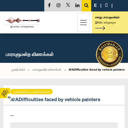
E
|
සි
|
எனது பாராளுமன்றம்
இங்கே உள்நுழைக
பாராளுமன்ற வினாக்கள்
முதற்பக்கம்
பாராளுமன்ற வினாக்கள்
N/ADifficulties faced by vehicle painters
பதிலளிக்கப்படவுள்ளவைகள்
02
N/ADifficulties faced by vehicle painters
----