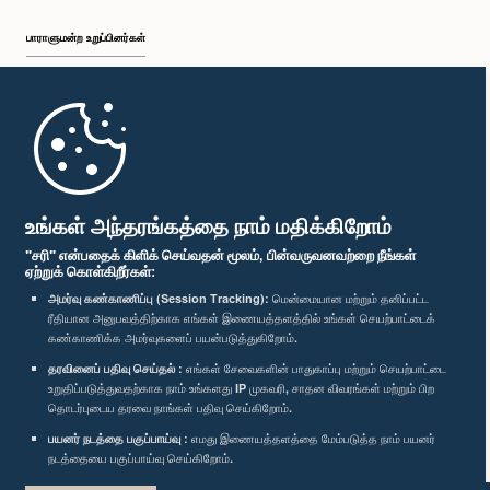
பாராளுமன்ற உறுப்பினர்கள்
முதற்பக்கம்
பாராளுமன்ற கையடக்க செயலி
உங்கள் அந்தரங்கத்தை நாம் மதிக்கிறோம்
"சரி" என்பதைக் கிளிக் செய்வதன் மூலம், பின்வருவனவற்றை நீங்கள்
ஏற்றுக் கொள்கிறீர்கள்:
அமர்வு கண்காணிப்பு (Session Tracking):
மென்மையான மற்றும் தனிப்பட்ட
ரீதியான அனுபவத்திற்காக எங்கள் இணையத்தளத்தில் உங்கள் செயற்பாட்டைக்
எம்மை பின்தொடர்க :
கண்காணிக்க அமர்வுகளைப் பயன்படுத்துகிறோம்.
தரவினைப் பதிவு செய்தல் :
எங்கள் சேவைகளின் பாதுகாப்பு மற்றும் செயற்பாட்டை
விருதுகள்
உறுதிப்படுத்துவதற்காக நாம் உங்களது IP முகவரி, சாதன விவரங்கள் மற்றும் பிற
தொடர்புடைய தரவை நாங்கள் பதிவு செய்கிறோம்.
பயனர் நடத்தை பகுப்பாய்வு :
எமது இணையத்தளத்தை மேம்படுத்த நாம் பயனர்
தனியுரிமைக் கொள்கை
நடத்தையை பகுப்பாய்வு செய்கிறோம்.