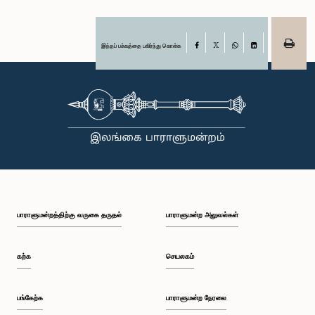
இந்தப் பக்கத்தை பகிர்ந்து கொள்க
Facebook
X
WhatsApp
LinkedIn
பாராளுமன்றத்திற்கு வருகை தருதல்
பாராளுமன்ற அலுவல்கள்
கற்க
செயலகம்
பங்கேற்க
பாராளுமன்ற நேரலை