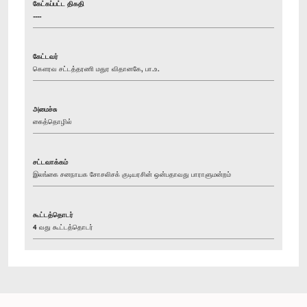
கேட்கப்பட்ட திகதி
----
கேட்டவர்
கௌரவ சட்டத்தரணி மதுர விதானகே, பா.உ.
அமைச்சு
கைத்தொழில்
சட்டவாக்கம்
இலங்கை சனநாயக சோசலிசக் குடியரசின் ஒன்பதாவது பாராளுமன்றம்
கூட்டத்தொடர்
4 வது கூட்டத்தொடர்