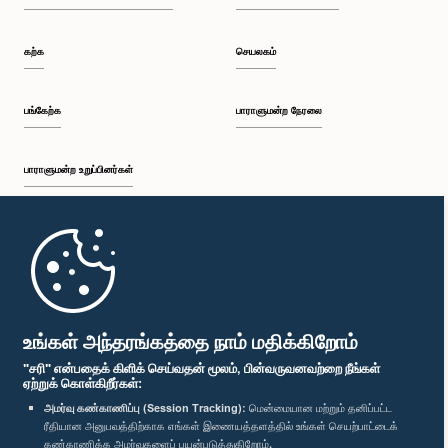
கற்க
செயலகம்
பங்கேற்க
பாராளுமன்ற நேரலை
பாராளுமன்ற உறுப்பினர்கள்
முதற்பக்கம்
பாராளுமன்ற கையடக்க செயலி
உங்கள் அந்தரங்கத்தை நாம் மதிக்கிறோம்
"சரி" என்பதைக் கிளிக் செய்வதன் மூலம், பின்வருவனவற்றை நீங்கள்
ஏற்றுக் கொள்கிறீர்கள்:
அமர்வு கண்காணிப்பு (Session Tracking):
மென்மையான மற்றும் தனிப்பட்ட
ரீதியான அனுபவத்திற்காக எங்கள் இணையத்தளத்தில் உங்கள் செயற்பாட்டைக்
எம்மை பின்தொடர்க :
கண்காணிக்க அமர்வுகளைப் பயன்படுத்துகிறோம்.