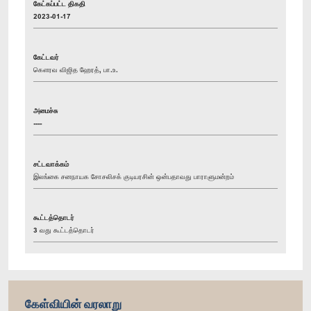
கேட்கப்பட்ட திகதி
2023-01-17
கேட்டவர்
கௌரவ விஜித ஹேரத், பா.உ.
அமைச்சு
----
சட்டவாக்கம்
இலங்கை சனநாயக சோசலிசக் குடியரசின் ஒன்பதாவது பாராளுமன்றம்
கூட்டத்தொடர்
3 வது கூட்டத்தொடர்
கேள்வியின் வரலாறு