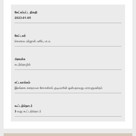
கேட்கப்பட்ட திகதி
2023-01-05
கேட்டவர்
கௌரவ மர்ஜான் பளீல், பா.உ.
அமைச்சு
கடற்றொழில்
சட்டவாக்கம்
இலங்கை சனநாயக சோசலிசக் குடியரசின் ஒன்பதாவது பாராளுமன்றம்
கூட்டத்தொடர்
3 வது கூட்டத்தொடர்