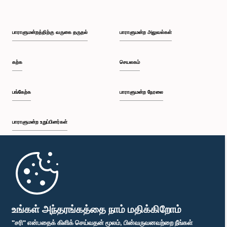
பாராளுமன்றத்திற்கு வருகை தருதல்
பாராளுமன்ற அலுவல்கள்
கற்க
செயலகம்
பங்கேற்க
பாராளுமன்ற நேரலை
பாராளுமன்ற உறுப்பினர்கள்
முதற்பக்கம்
பாராளுமன்ற கையடக்க செயலி
உங்கள் அந்தரங்கத்தை நாம் மதிக்கிறோம்
"சரி" என்பதைக் கிளிக் செய்வதன் மூலம், பின்வருவனவற்றை நீங்கள்