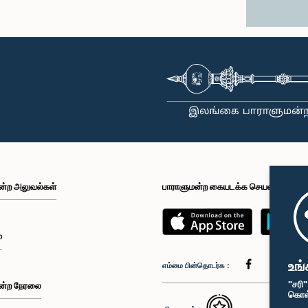
ன்ற அலுவல்கள்
பாராளுமன்ற கையடக்க செயலி
்
உங்
எம்மை பின்தொடர்க :
"சரி
ன்ற நேரலை
கொள்க