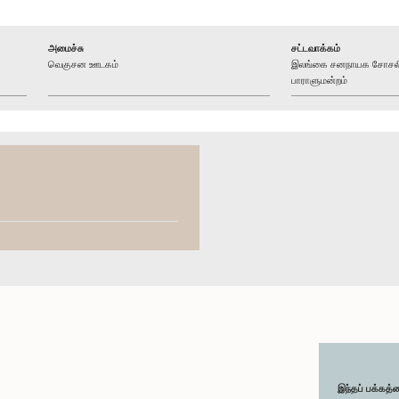
அமைச்சு
சட்டவாக்கம்
வெகுசன ஊடகம்
இலங்கை சனநாயக சோசலிச
பாராளுமன்றம்
இந்தப் பக்கத்