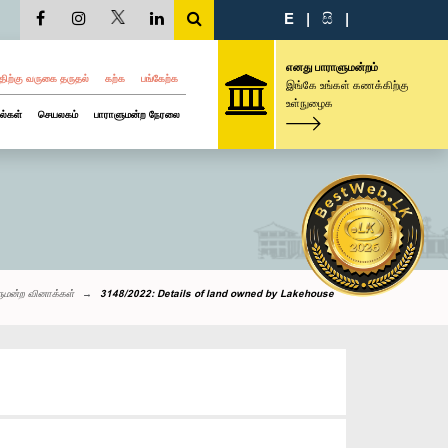
E
|
සි
|
எனது பாராளுமன்றம்
திற்கு வருகை தருதல்
கற்க
பங்கேற்க
இங்கே உங்கள் கணக்கிற்கு
உள்நுழைக
ல்கள்
செயலகம்
பாராளுமன்ற நேரலை
ுமன்ற வினாக்கள்
3148/2022: Details of land owned by Lakehouse