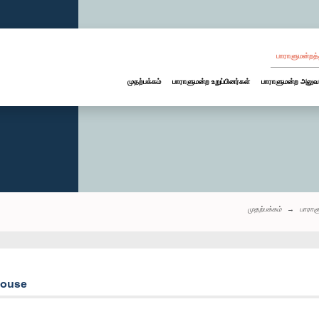
பாராளுமன்றத்
முதற்பக்கம்
பாராளுமன்ற உறுப்பினர்கள்
பாராளுமன்ற அலுவ
முதற்பக்கம்
பாராள
house