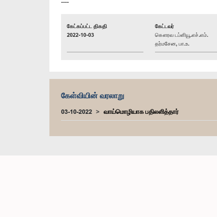
----
கேட்கப்பட்ட திகதி
கேட்டவர்
2022-10-03
கௌரவ டப்ளியூ.எச்.எம்.
தர்மசேன, பா.உ.
கேள்வியின் வரலாறு
03-10-2022
வாய்மொழியாக பதிலளித்தார்