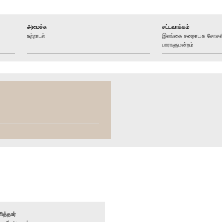
அமைச்சு
சட்டவாக்கம்
க
சுற்றாடல்
இலங்கை சனநாயக சோசலிச
பாராளுமன்றம்
ித்தார்