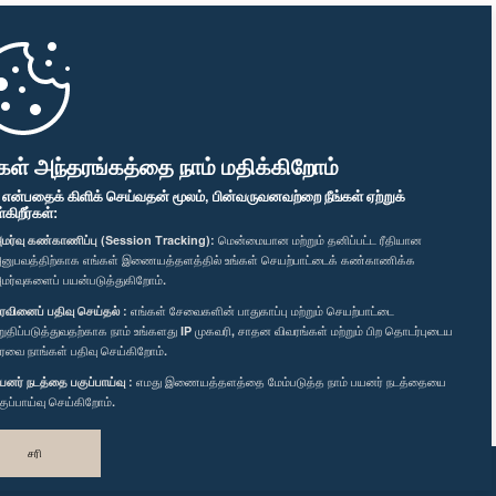
கள் அந்தரங்கத்தை நாம் மதிக்கிறோம்
" என்பதைக் கிளிக் செய்வதன் மூலம், பின்வருவனவற்றை நீங்கள் ஏற்றுக்
ிறீர்கள்:
மர்வு கண்காணிப்பு (Session Tracking):
மென்மையான மற்றும் தனிப்பட்ட ரீதியான
னுபவத்திற்காக எங்கள் இணையத்தளத்தில் உங்கள் செயற்பாட்டைக் கண்காணிக்க
மர்வுகளைப் பயன்படுத்துகிறோம்.
ரவினைப் பதிவு செய்தல் :
எங்கள் சேவைகளின் பாதுகாப்பு மற்றும் செயற்பாட்டை
றுதிப்படுத்துவதற்காக நாம் உங்களது IP முகவரி, சாதன விவரங்கள் மற்றும் பிற தொடர்புடைய
ரவை நாங்கள் பதிவு செய்கிறோம்.
யனர் நடத்தை பகுப்பாய்வு :
எமது இணையத்தளத்தை மேம்படுத்த நாம் பயனர் நடத்தையை
குப்பாய்வு செய்கிறோம்.
சரி
வடிவமைத்து உருவாக்கியது
TekGeeks