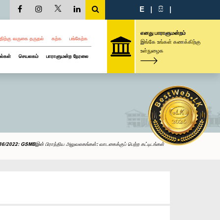
E
|
සි
|
எனது பாராளுமன்றம்
திற்கு வருகை தருதல்
கற்க
பங்கேற்க
இங்கே உங்கள் கணக்கிற்கு
உள்நுழைக
ல்கள்
செயலகம்
பாராளுமன்ற நேரலை
6/2022: GSMBஇன் பிராந்திய அலுவலகங்கள்: வாடகைக்குப் பெற்ற கட்டிடங்கள்