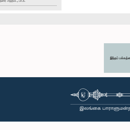
ீர் அஹமட், பா.உ.
இந்தப் பக்கத்