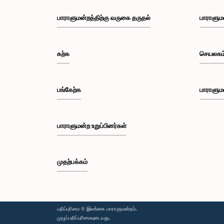
பாராளுமன்றத்திற்கு வருகை தருதல்
பாராளும
கற்க
செயலகம
பங்கேற்க
பாராளும
பாராளுமன்ற உறுப்பினர்கள்
முதற்பக்கம்
பதிப்புரிமை © இலங்கை பாராளுமன்றம்.
முழுப்பதிப்புரிமையுடையது.