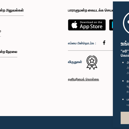
ன்ற அலுவல்கள்
பாராளுமன்ற கையடக்க செயலி
்
உங்
எம்மை பின்தொடர்க :
"சரி
ன்ற நேரலை
கொள்க
விருதுகள்
அ
அ
அ
தனியுரிமைக் கொள்கை
த
உ
த
ப
ப