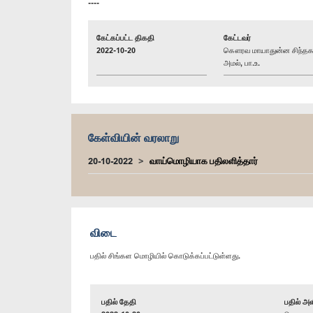
----
கேட்கப்பட்ட திகதி
கேட்டவர்
2022-10-20
கௌரவ மாயாதுன்ன சிந்த
அமல், பா.உ.
கேள்வியின் வரலாறு
20-10-2022
வாய்மொழியாக பதிலளித்தார்
விடை
பதில் சிங்கள மொழியில் கொடுக்கப்பட்டுள்ளது.
பதில் தேதி
பதில் அள