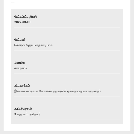
----
கேட்கப்பட்ட திகதி
2022-09-08
கேட்டவர்
கௌரவ அனுப பஸ்குவல், பா.உ.
அமைச்சு
சுகாதாரம்
சட்டவாக்கம்
இலங்கை சனநாயக சோசலிசக் குடியரசின் ஒன்பதாவது பாராளுமன்றம்
கூட்டத்தொடர்
3 வது கூட்டத்தொடர்