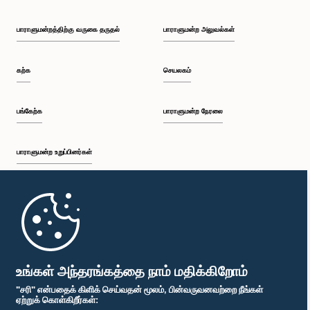
பாராளுமன்றத்திற்கு வருகை தருதல்
பாராளுமன்ற அலுவல்கள்
கற்க
செயலகம்
பங்கேற்க
பாராளுமன்ற நேரலை
பாராளுமன்ற உறுப்பினர்கள்
முதற்பக்கம்
பாராளுமன்ற கையடக்க செயலி
உங்கள் அந்தரங்கத்தை நாம் மதிக்கிறோம்
"சரி" என்பதைக் கிளிக் செய்வதன் மூலம், பின்வருவனவற்றை நீங்கள்
ஏற்றுக் கொள்கிறீர்கள்: