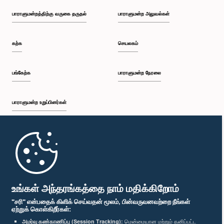
பாராளுமன்றத்திற்கு வருகை தருதல்
பாராளுமன்ற அலுவல்கள்
கற்க
செயலகம்
பங்கேற்க
பாராளுமன்ற நேரலை
பாராளுமன்ற உறுப்பினர்கள்
முதற்பக்கம்
பாராளுமன்ற கையடக்க செயலி
உங்கள் அந்தரங்கத்தை நாம் மதிக்கிறோம்
"சரி" என்பதைக் கிளிக் செய்வதன் மூலம், பின்வருவனவற்றை நீங்கள்
ஏற்றுக் கொள்கிறீர்கள்:
அமர்வு கண்காணிப்பு (Session Tracking):
மென்மையான மற்றும் தனிப்பட்ட