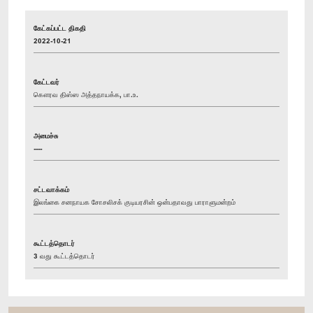
கேட்கப்பட்ட திகதி
2022-10-21
கேட்டவர்
கௌரவ திஸ்ஸ அத்தநாயக்க, பா.உ.
அமைச்சு
----
சட்டவாக்கம்
இலங்கை சனநாயக சோசலிசக் குடியரசின் ஒன்பதாவது பாராளுமன்றம்
கூட்டத்தொடர்
3 வது கூட்டத்தொடர்