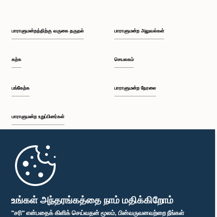
பாராளுமன்றத்திற்கு வருகை தருதல்
பாராளுமன்ற அலுவல்கள்
கற்க
செயலகம்
பங்கேற்க
பாராளுமன்ற நேரலை
பாராளுமன்ற உறுப்பினர்கள்
முதற்பக்கம்
பாராளுமன்ற கையடக்க செயலி
உங்கள் அந்தரங்கத்தை நாம் மதிக்கிறோம்
"சரி" என்பதைக் கிளிக் செய்வதன் மூலம், பின்வருவனவற்றை நீங்கள்