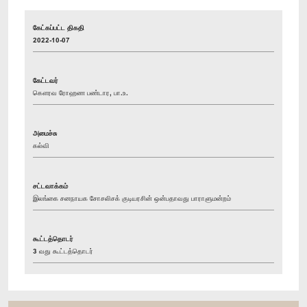
கேட்கப்பட்ட திகதி
2022-10-07
கேட்டவர்
கௌரவ ரோஹண பண்டார, பா.உ.
அமைச்சு
கல்வி
சட்டவாக்கம்
இலங்கை சனநாயக சோசலிசக் குடியரசின் ஒன்பதாவது பாராளுமன்றம்
கூட்டத்தொடர்
3 வது கூட்டத்தொடர்