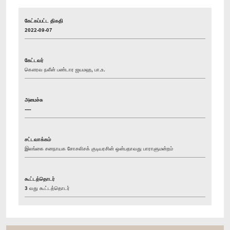
கேட்கப்பட்ட திகதி
2022-09-07
கேட்டவர்
கௌரவ நலீன் பண்டார ஜயமஹ, பா.உ.
அமைச்சு
----
சட்டவாக்கம்
இலங்கை சனநாயக சோசலிசக் குடியரசின் ஒன்பதாவது பாராளுமன்றம்
கூட்டத்தொடர்
3 வது கூட்டத்தொடர்