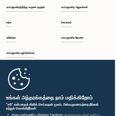
பாராளுமன்றத்திற்கு வருகை தருதல்
பாராளுமன்ற அலுவல்கள்
கற்க
செயலகம்
பங்கேற்க
பாராளுமன்ற நேரலை
பாராளுமன்ற உறுப்பினர்கள்
முதற்பக்கம்
பாராளுமன்ற கையடக்க செயலி
உங்கள் அந்தரங்கத்தை நாம் மதிக்கிறோம்
"சரி" என்பதைக் கிளிக் செய்வதன் மூலம், பின்வருவனவற்றை நீங்கள்
ஏற்றுக் கொள்கிறீர்கள்:
அமர்வு கண்காணிப்பு (Session Tracking):
மென்மையான மற்றும் தனிப்பட்ட