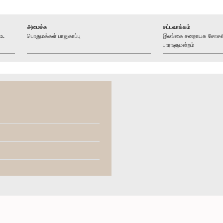
அமைச்சு
சட்டவாக்கம்
உ.
பொதுமக்கள் பாதுகாப்பு
இலங்கை சனநாயக சோசலிச
பாராளுமன்றம்