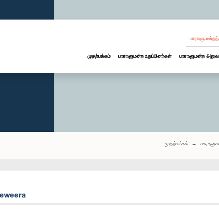
பாராளுமன்றத்
முதற்பக்கம்
பாராளுமன்ற உறுப்பினர்கள்
பாராளுமன்ற அலுவ
முதற்பக்கம்
பாராளும
jeweera