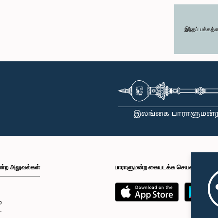
இந்தப் பக்கத்
ன்ற அலுவல்கள்
பாராளுமன்ற கையடக்க செயலி
்