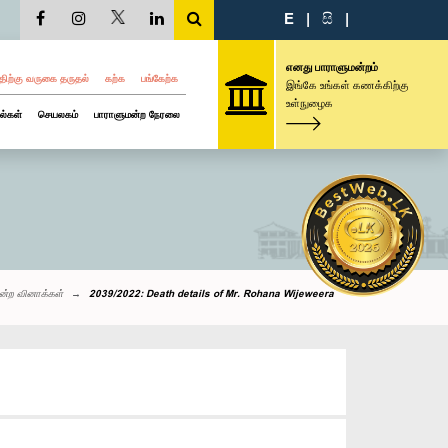
E
|
සි
|
எனது பாராளுமன்றம்
திற்கு வருகை தருதல்
கற்க
பங்கேற்க
இங்கே உங்கள் கணக்கிற்கு
உள்நுழைக
ல்கள்
செயலகம்
பாராளுமன்ற நேரலை
ன்ற வினாக்கள்
2039/2022: Death details of Mr. Rohana Wijeweera