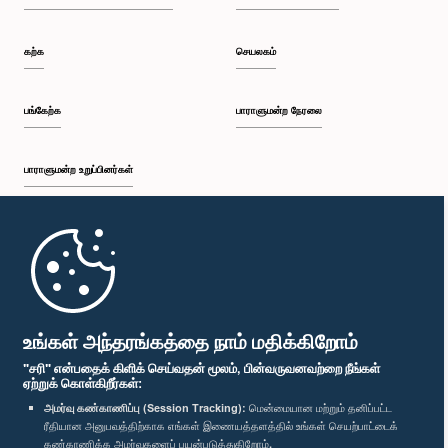
கற்க
செயலகம்
பங்கேற்க
பாராளுமன்ற நேரலை
பாராளுமன்ற உறுப்பினர்கள்
முதற்பக்கம்
பாராளுமன்ற கையடக்க செயலி
உங்கள் அந்தரங்கத்தை நாம் மதிக்கிறோம்
"சரி" என்பதைக் கிளிக் செய்வதன் மூலம், பின்வருவனவற்றை நீங்கள்
ஏற்றுக் கொள்கிறீர்கள்:
அமர்வு கண்காணிப்பு (Session Tracking):
மென்மையான மற்றும் தனிப்பட்ட
ரீதியான அனுபவத்திற்காக எங்கள் இணையத்தளத்தில் உங்கள் செயற்பாட்டைக்
எம்மை பின்தொடர்க :
கண்காணிக்க அமர்வுகளைப் பயன்படுத்துகிறோம்.