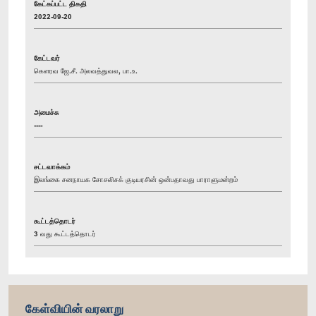
கேட்கப்பட்ட திகதி
2022-09-20
கேட்டவர்
கௌரவ ஜே.சீ. அலவத்துவல, பா.உ.
அமைச்சு
----
சட்டவாக்கம்
இலங்கை சனநாயக சோசலிசக் குடியரசின் ஒன்பதாவது பாராளுமன்றம்
கூட்டத்தொடர்
3 வது கூட்டத்தொடர்
கேள்வியின் வரலாறு