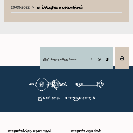
20-09-2022
வாய்மொழியாக பதிலளித்தார்
இந்தப் பக்கத்தை பகிர்ந்து கொள்க
Facebook
X
WhatsApp
LinkedIn
பாராளுமன்றத்திற்கு வருகை தருதல்
பாராளுமன்ற அலுவல்கள்