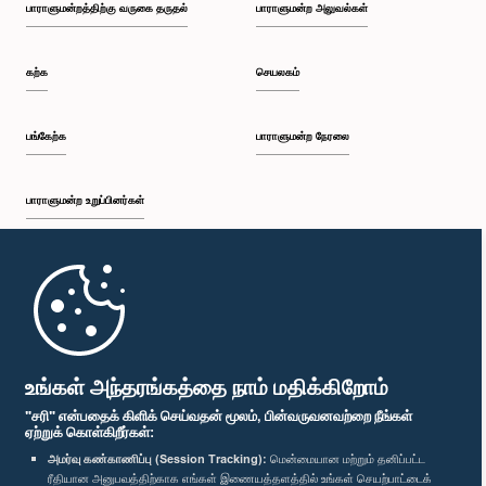
பாராளுமன்றத்திற்கு வருகை தருதல்
பாராளுமன்ற அலுவல்கள்
கற்க
செயலகம்
பங்கேற்க
பாராளுமன்ற நேரலை
பாராளுமன்ற உறுப்பினர்கள்
முதற்பக்கம்
பாராளுமன்ற கையடக்க செயலி
உங்கள் அந்தரங்கத்தை நாம் மதிக்கிறோம்
"சரி" என்பதைக் கிளிக் செய்வதன் மூலம், பின்வருவனவற்றை நீங்கள்
ஏற்றுக் கொள்கிறீர்கள்:
அமர்வு கண்காணிப்பு (Session Tracking):
மென்மையான மற்றும் தனிப்பட்ட
ரீதியான அனுபவத்திற்காக எங்கள் இணையத்தளத்தில் உங்கள் செயற்பாட்டைக்
எம்மை பின்தொடர்க :