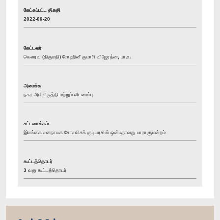
கேட்கப்பட்ட திகதி
2022-09-20
கேட்டவர்
கௌரவ (திருமதி) ரோஹினீ குமாரி விஜேரத்ன, பா.உ.
அமைச்சு
நகர அபிவிருத்தி மற்றும் வீடமைப்பு
சட்டவாக்கம்
இலங்கை சனநாயக சோசலிசக் குடியரசின் ஒன்பதாவது பாராளுமன்றம்
கூட்டத்தொடர்
3 வது கூட்டத்தொடர்