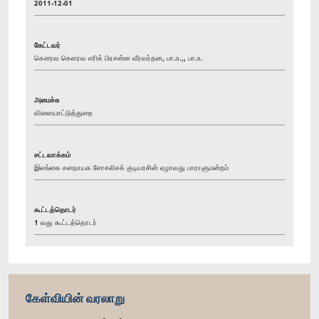
2011-12-01
கேட்டவர்
கௌரவ கெளரவ எரிக் பிரசன்ன வீரவர்தன, பா.உ.,, பா.உ.
அமைச்சு
விளையாட்டுத்துறை
சட்டவாக்கம்
இலங்கை சனநாயக சோசலிசக் குடியரசின் ஏழாவது பாராளுமன்றம்
கூட்டத்தொடர்
1 வது கூட்டத்தொடர்
கேள்வியின் வரலாறு