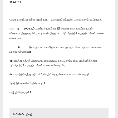
1682/ ’11
கெளரவ எரிக் பிரசன்ன வீரவர்தன,— விளையாட்டுத்துறை அமைச்சரைக் கேட்பதற்கு,—
(அ) (i) 2006ஆம் ஆண்டு தொடக்கம் இற்றைவரையான காலப்பகுதியில்
விளையாட்டுத்துறையில் நடைமுறைப்படுத்தப்பட்ட அபிவிருத்திக் கருத்திட்டங்கள் யாவை
என்பதையும்;
(ii) இக்கருத்திட்டங்களினூடாக மக்களுக்குக் கிடைத்துள்ள நன்மைகள்
யாவை என்பதையும்;
(iii) எதிர்காலத்தில் விளையாட்டுத்துறையில் நடைமுறைப்படுத்த எதிர்பார்த்துள்ள
அபிவிருத்திக் கருத்திட்டங்கள் யாவை என்பதையும்;
(iv) அவற்றிலிருந்து எதிர்பார்க்கப்படுகின்ற நன்மைகள் யாவை என்பதையும்
அவர் இச்சபையில் அறிவிப்பாரா?
(ஆ) இன்றேல், ஏன்?
கேட்கப்பட்ட திகதி