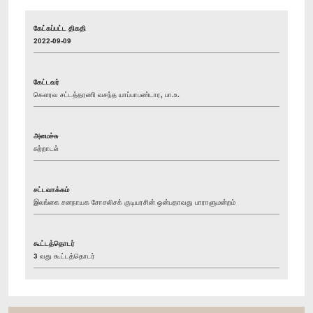
கேட்கப்பட்ட திகதி
2022-09-09
கேட்டவர்
கௌரவ சட்டத்தரணி வசந்த யாப்பாபண்டார, பா.உ.
அமைச்சு
சுற்றாடல்
சட்டவாக்கம்
இலங்கை சனநாயக சோசலிசக் குடியரசின் ஒன்பதாவது பாராளுமன்றம்
கூட்டத்தொடர்
3 வது கூட்டத்தொடர்