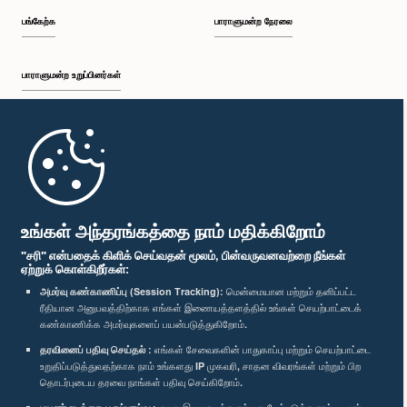
பங்கேற்க
பாராளுமன்ற நேரலை
பாராளுமன்ற உறுப்பினர்கள்
முதற்பக்கம்
பாராளுமன்ற கையடக்க செயலி
உங்கள் அந்தரங்கத்தை நாம் மதிக்கிறோம்
"சரி" என்பதைக் கிளிக் செய்வதன் மூலம், பின்வருவனவற்றை நீங்கள்
ஏற்றுக் கொள்கிறீர்கள்:
அமர்வு கண்காணிப்பு (Session Tracking):
மென்மையான மற்றும் தனிப்பட்ட
ரீதியான அனுபவத்திற்காக எங்கள் இணையத்தளத்தில் உங்கள் செயற்பாட்டைக்
எம்மை பின்தொடர்க :
கண்காணிக்க அமர்வுகளைப் பயன்படுத்துகிறோம்.
தரவினைப் பதிவு செய்தல் :
எங்கள் சேவைகளின் பாதுகாப்பு மற்றும் செயற்பாட்டை
விருதுகள்
உறுதிப்படுத்துவதற்காக நாம் உங்களது IP முகவரி, சாதன விவரங்கள் மற்றும் பிற
தொடர்புடைய தரவை நாங்கள் பதிவு செய்கிறோம்.