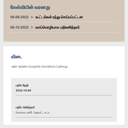
கேள்வியின் வரலாறு
09-09-2022
கூட்டங்கள் ரத்து செய்யப்பட்டன
06-10-2022
வாய்மொழியாக பதிலளித்தார்
விடை
பதில் ஆங்கில மொழியில் கொடுக்கப்பட்டுள்ளது.
பதில் தேதி
2022-10-06
பதில் அளித்தார்
கௌரவ நஸீர் அஹமட், பா.உ.