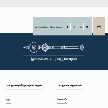
இந்தப் பக்கத்தை பகிர்ந்து கொள்க
Facebook
X
WhatsApp
LinkedIn
பாராளுமன்றத்திற்கு வருகை தருதல்
பாராளுமன்ற அலுவல்கள்
கற்க
செயலகம்