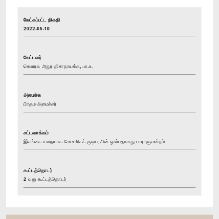
கேட்கப்பட்ட திகதி
2022-05-19
கேட்டவர்
கௌரவ அநுர திசாநாயக்க, பா.உ.
அமைச்சு
பிரதம அமைச்சர்
சட்டவாக்கம்
இலங்கை சனநாயக சோசலிசக் குடியரசின் ஒன்பதாவது பாராளுமன்றம்
கூட்டத்தொடர்
2 வது கூட்டத்தொடர்