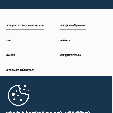
பாராளுமன்றத்திற்கு வருகை தருதல்
பாராளுமன்ற அலுவல்கள்
கற்க
செயலகம்
பங்கேற்க
பாராளுமன்ற நேரலை
பாராளுமன்ற உறுப்பினர்கள்
முதற்பக்கம்
பாராளுமன்ற கையடக்க செயலி