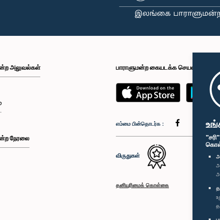
ன்ற அலுவல்கள்
பாராளுமன்ற கையடக்க செயலி
்
உங்
எம்மை பின்தொடர்க :
"சரி
ன்ற நேரலை
கொள்க
விருதுகள்
அ
அ
அ
தனியுரிமைக் கொள்கை
த
உ
த
ப