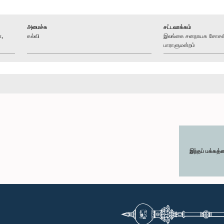
அமைச்சு
சட்டவாக்கம்
்,
கல்வி
இலங்கை சனநாயக சோசலிச
பாராளுமன்றம்
இந்தப் பக்கத்