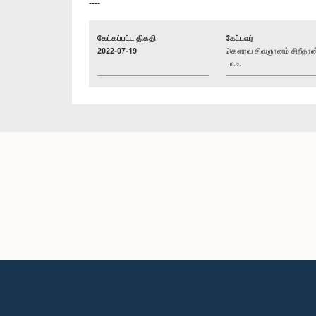
----
கேட்கப்பட்ட திகதி
கேட்டவர்
2022-07-19
கௌரவ சிவஞானம் சிறீதரன
பா.உ.