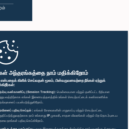
கள் அந்தரங்கத்தை நாம் மதிக்கிறோம்
" என்பதைக் கிளிக் செய்வதன் மூலம், பின்வருவனவற்றை நீங்கள் ஏற்றுக்
ிறீர்கள்:
மர்வு கண்காணிப்பு (Session Tracking):
மென்மையான மற்றும் தனிப்பட்ட ரீதியான
னுபவத்திற்காக எங்கள் இணையத்தளத்தில் உங்கள் செயற்பாட்டைக் கண்காணிக்க
மர்வுகளைப் பயன்படுத்துகிறோம்.
ரவினைப் பதிவு செய்தல் :
எங்கள் சேவைகளின் பாதுகாப்பு மற்றும் செயற்பாட்டை
றுதிப்படுத்துவதற்காக நாம் உங்களது IP முகவரி, சாதன விவரங்கள் மற்றும் பிற தொடர்புடைய
ரவை நாங்கள் பதிவு செய்கிறோம்.
யனர் நடத்தை பகுப்பாய்வு :
எமது இணையத்தளத்தை மேம்படுத்த நாம் பயனர் நடத்தையை