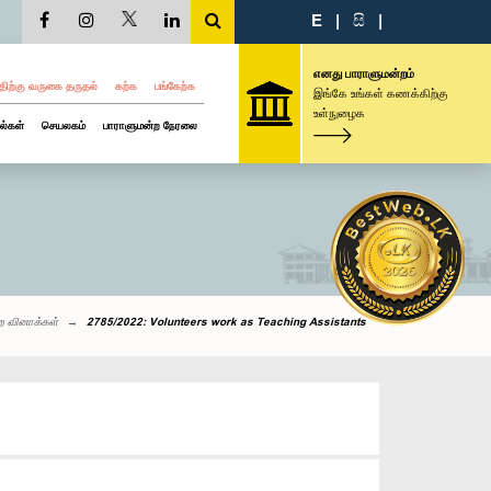
E
|
සි
|
எனது பாராளுமன்றம்
திற்கு வருகை தருதல்
கற்க
பங்கேற்க
இங்கே உங்கள் கணக்கிற்கு
உள்நுழைக
ல்கள்
செயலகம்
பாராளுமன்ற நேரலை
ற வினாக்கள்
2785/2022: Volunteers work as Teaching Assistants