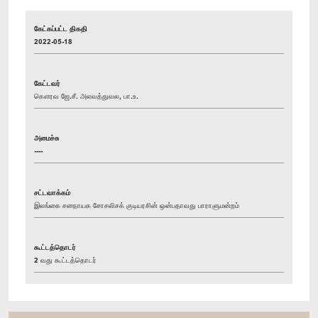
கேட்கப்பட்ட திகதி
2022-05-18
கேட்டவர்
கௌரவ ஜே.சீ. அலவத்துவல, பா.உ.
அமைச்சு
----
சட்டவாக்கம்
இலங்கை சனநாயக சோசலிசக் குடியரசின் ஒன்பதாவது பாராளுமன்றம்
கூட்டத்தொடர்
2 வது கூட்டத்தொடர்