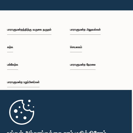
பாராளுமன்றத்திற்கு வருகை தருதல்
பாராளுமன்ற அலுவல்கள்
கற்க
செயலகம்
பங்கேற்க
பாராளுமன்ற நேரலை
பாராளுமன்ற உறுப்பினர்கள்
முதற்பக்கம்
பாராளுமன்ற கையடக்க செயலி