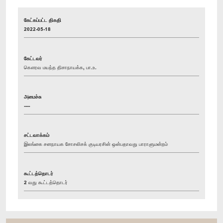
கேட்கப்பட்ட திகதி
2022-05-18
கேட்டவர்
கௌரவ மயந்த திசாநாயக்க, பா.உ.
அமைச்சு
----
சட்டவாக்கம்
இலங்கை சனநாயக சோசலிசக் குடியரசின் ஒன்பதாவது பாராளுமன்றம்
கூட்டத்தொடர்
2 வது கூட்டத்தொடர்