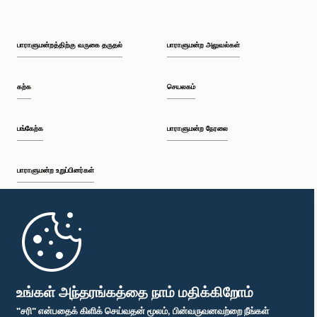
பாராளுமன்றத்திற்கு வருகை தருதல்
பாராளுமன்ற அலுவல்கள்
கற்க
செயலகம்
பங்கேற்க
பாராளுமன்ற நேரலை
பாராளுமன்ற உறுப்பினர்கள்
முதற்பக்கம்
பாராளுமன்ற கையடக்க செயலி
உங்கள் அந்தரங்கத்தை நாம் மதிக்கிறோம்
"சரி" என்பதைக் கிளிக் செய்வதன் மூலம், பின்வருவனவற்றை நீங்கள்