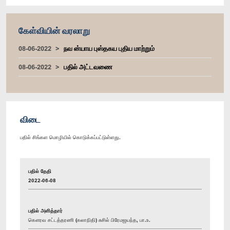
கேள்வியின் வரலாறு
08-06-2022
நவ ன்யாய புஸ்தகய புதிய மாற்றும்
08-06-2022
பதில் அட்டவணை
விடை
பதில் சிங்கள மொழியில் கொடுக்கப்பட்டுள்ளது.
பதில் தேதி
2022-06-08
பதில் அளித்தார்
கௌரவ சட்டத்தரணி (கலாநிதி) சுசில் பிரேமஜயந்த, பா.உ.