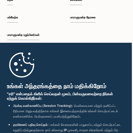
பங்கேற்க
பாராளுமன்ற நேரலை
பாராளுமன்ற உறுப்பினர்கள்
முதற்பக்கம்
பாராளுமன்ற கையடக்க செயலி
உங்கள் அந்தரங்கத்தை நாம் மதிக்கிறோம்
"சரி" என்பதைக் கிளிக் செய்வதன் மூலம், பின்வருவனவற்றை நீங்கள்
ஏற்றுக் கொள்கிறீர்கள்:
அமர்வு கண்காணிப்பு (Session Tracking):
மென்மையான மற்றும் தனிப்பட்ட
ரீதியான அனுபவத்திற்காக எங்கள் இணையத்தளத்தில் உங்கள் செயற்பாட்டைக்
எம்மை பின்தொடர்க :
கண்காணிக்க அமர்வுகளைப் பயன்படுத்துகிறோம்.
தரவினைப் பதிவு செய்தல் :
எங்கள் சேவைகளின் பாதுகாப்பு மற்றும் செயற்பாட்டை
விருதுகள்
உறுதிப்படுத்துவதற்காக நாம் உங்களது IP முகவரி, சாதன விவரங்கள் மற்றும் பிற