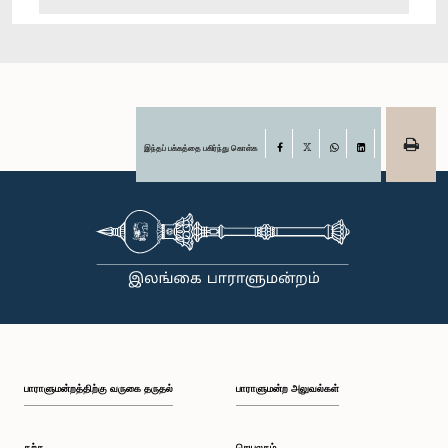
இந்தப் பக்கத்தை பகிர்ந்து கொள்க
Facebook
X
WhatsApp
LinkedIn
பாராளுமன்றத்திற்கு வருகை தருதல்
பாராளுமன்ற அலுவல்கள்
கற்க
செயலகம்