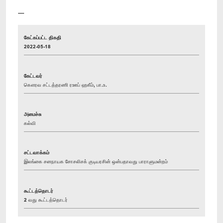
----
கேட்கப்பட்ட திகதி
2022-05-18
கேட்டவர்
கௌரவ சட்டத்தரணி ரஊப் ஹகீம், பா.உ.
அமைச்சு
கல்வி
சட்டவாக்கம்
இலங்கை சனநாயக சோசலிசக் குடியரசின் ஒன்பதாவது பாராளுமன்றம்
கூட்டத்தொடர்
2 வது கூட்டத்தொடர்