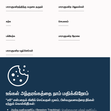
பாராளுமன்றத்திற்கு வருகை தருதல்
பாராளுமன்ற அலுவல்கள்
கற்க
செயலகம்
பங்கேற்க
பாராளுமன்ற நேரலை
பாராளுமன்ற உறுப்பினர்கள்
முதற்பக்கம்
பாராளுமன்ற கையடக்க செயலி
உங்கள் அந்தரங்கத்தை நாம் மதிக்கிறோம்
"சரி" என்பதைக் கிளிக் செய்வதன் மூலம், பின்வருவனவற்றை நீங்கள்
ஏற்றுக் கொள்கிறீர்கள்:
அமர்வு கண்காணிப்பு (Session Tracking):
மென்மையான மற்றும் தனிப்பட்ட