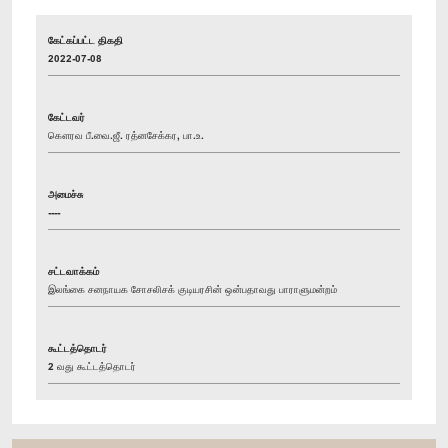
கேட்கப்பட்ட திகதி
2022-07-08
கேட்டவர்
கௌரவ பீ.வை.ஜீ. ரத்னசேக்கர, பா.உ.
அமைச்சு
----
சட்டவாக்கம்
இலங்கை சனநாயக சோசலிசக் குடியரசின் ஒன்பதாவது பாராளுமன்றம்
கூட்டத்தொடர்
2 வது கூட்டத்தொடர்