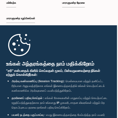
பங்கேற்க
பாராளுமன்ற நேரலை
பாராளுமன்ற உறுப்பினர்கள்
முதற்பக்கம்
பாராளுமன்ற கையடக்க செயலி
உங்கள் அந்தரங்கத்தை நாம் மதிக்கிறோம்
"சரி" என்பதைக் கிளிக் செய்வதன் மூலம், பின்வருவனவற்றை நீங்கள்
ஏற்றுக் கொள்கிறீர்கள்:
அமர்வு கண்காணிப்பு (Session Tracking):
மென்மையான மற்றும் தனிப்பட்ட
ரீதியான அனுபவத்திற்காக எங்கள் இணையத்தளத்தில் உங்கள் செயற்பாட்டைக்
எம்மை பின்தொடர்க :
கண்காணிக்க அமர்வுகளைப் பயன்படுத்துகிறோம்.
தரவினைப் பதிவு செய்தல் :
எங்கள் சேவைகளின் பாதுகாப்பு மற்றும் செயற்பாட்டை
விருதுகள்
உறுதிப்படுத்துவதற்காக நாம் உங்களது IP முகவரி, சாதன விவரங்கள் மற்றும் பிற
தொடர்புடைய தரவை நாங்கள் பதிவு செய்கிறோம்.
பயனர் நடத்தை பகுப்பாய்வு :
எமது இணையத்தளத்தை மேம்படுத்த நாம் பயனர்