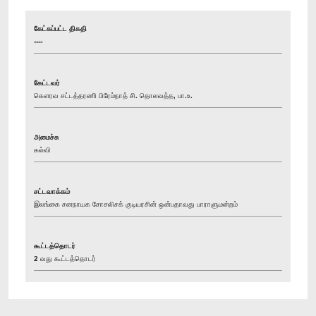
கேட்கப்பட்ட திகதி
----
கேட்டவர்
கௌரவ சட்டத்தரணி பிரேம்நாத் சி. தொலவத்த, பா.உ.
அமைச்சு
கல்வி
சட்டவாக்கம்
இலங்கை சனநாயக சோசலிசக் குடியரசின் ஒன்பதாவது பாராளுமன்றம்
கூட்டத்தொடர்
2 வது கூட்டத்தொடர்