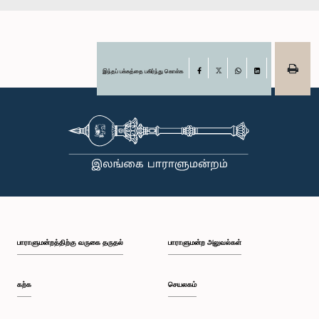
இந்தப் பக்கத்தை பகிர்ந்து கொள்க
Facebook
X
WhatsApp
LinkedIn
பாராளுமன்றத்திற்கு வருகை தருதல்
பாராளுமன்ற அலுவல்கள்
கற்க
செயலகம்