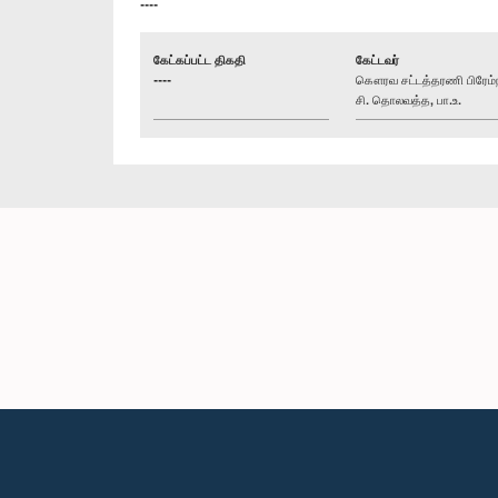
----
கேட்கப்பட்ட திகதி
கேட்டவர்
----
கௌரவ சட்டத்தரணி பிரேம்
சி. தொலவத்த, பா.உ.