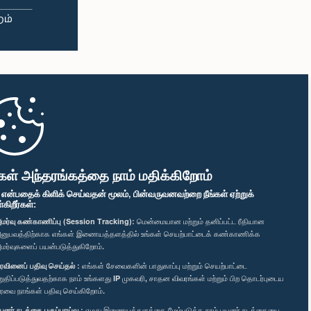
கள் அந்தரங்கத்தை நாம் மதிக்கிறோம்
" என்பதைக் கிளிக் செய்வதன் மூலம், பின்வருவனவற்றை நீங்கள் ஏற்றுக்
ிறீர்கள்:
மர்வு கண்காணிப்பு (Session Tracking):
மென்மையான மற்றும் தனிப்பட்ட ரீதியான
னுபவத்திற்காக எங்கள் இணையத்தளத்தில் உங்கள் செயற்பாட்டைக் கண்காணிக்க
மர்வுகளைப் பயன்படுத்துகிறோம்.
ரவினைப் பதிவு செய்தல் :
எங்கள் சேவைகளின் பாதுகாப்பு மற்றும் செயற்பாட்டை
றுதிப்படுத்துவதற்காக நாம் உங்களது IP முகவரி, சாதன விவரங்கள் மற்றும் பிற தொடர்புடைய
ரவை நாங்கள் பதிவு செய்கிறோம்.
யனர் நடத்தை பகுப்பாய்வு :
எமது இணையத்தளத்தை மேம்படுத்த நாம் பயனர் நடத்தையை