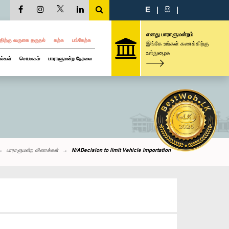
E
|
සි
|
எனது பாராளுமன்றம்
திற்கு வருகை தருதல்
கற்க
பங்கேற்க
இங்கே உங்கள் கணக்கிற்கு
உள்நுழைக
ல்கள்
செயலகம்
பாராளுமன்ற நேரலை
பாராளுமன்ற வினாக்கள்
N/ADecision to limit Vehicle importation