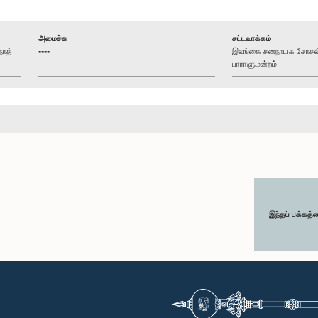
அமைச்சு
சட்டவாக்கம்
நாத்
----
இலங்கை சனநாயக சோசலிச
பாராளுமன்றம்
இந்தப் பக்கத்