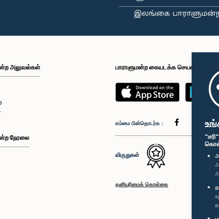
ன்ற அலுவல்கள்
பாராளுமன்ற கையடக்க செயலி
்
உங்
எம்மை பின்தொடர்க :
"சரி
ன்ற நேரலை
கொள்க
விருதுகள்
அ
அ
அ
தனியுரிமைக் கொள்கை
த
உ
த
ப