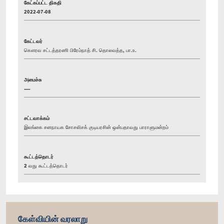
கேட்கப்பட்ட திகதி
2022-07-08
கேட்டவர்
கௌரவ சட்டத்தரணி பிரேம்நாத் சி. தொலவத்த, பா.உ.
அமைச்சு
----
சட்டவாக்கம்
இலங்கை சனநாயக சோசலிசக் குடியரசின் ஒன்பதாவது பாராளுமன்றம்
கூட்டத்தொடர்
2 வது கூட்டத்தொடர்
கேள்வியின் வரலாறு