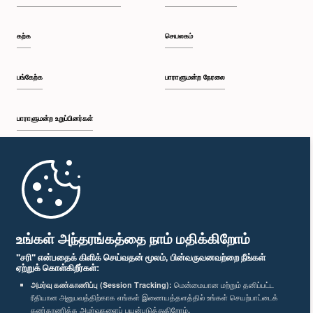
கற்க
செயலகம்
பங்கேற்க
பாராளுமன்ற நேரலை
பாராளுமன்ற உறுப்பினர்கள்
முதற்பக்கம்
பாராளுமன்ற கையடக்க செயலி
உங்கள் அந்தரங்கத்தை நாம் மதிக்கிறோம்
"சரி" என்பதைக் கிளிக் செய்வதன் மூலம், பின்வருவனவற்றை நீங்கள்
ஏற்றுக் கொள்கிறீர்கள்:
அமர்வு கண்காணிப்பு (Session Tracking):
மென்மையான மற்றும் தனிப்பட்ட
ரீதியான அனுபவத்திற்காக எங்கள் இணையத்தளத்தில் உங்கள் செயற்பாட்டைக்
எம்மை பின்தொடர்க :
கண்காணிக்க அமர்வுகளைப் பயன்படுத்துகிறோம்.