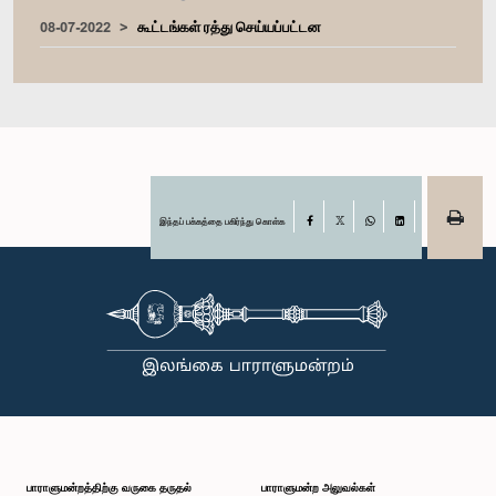
08-07-2022
கூட்டங்கள் ரத்து செய்யப்பட்டன
இந்தப் பக்கத்தை பகிர்ந்து கொள்க
Facebook
X
WhatsApp
LinkedIn
பாராளுமன்றத்திற்கு வருகை தருதல்
பாராளுமன்ற அலுவல்கள்