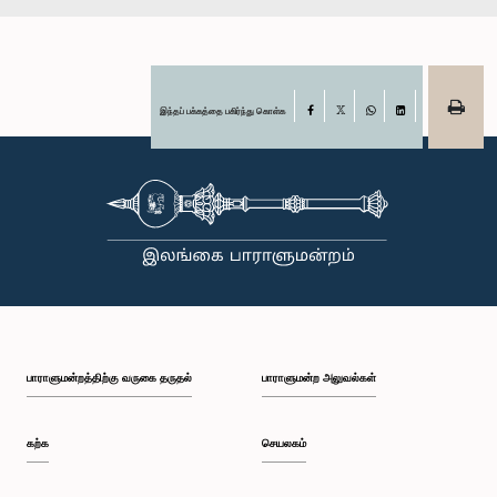
இந்தப் பக்கத்தை பகிர்ந்து கொள்க
Facebook
X
WhatsApp
LinkedIn
பாராளுமன்றத்திற்கு வருகை தருதல்
பாராளுமன்ற அலுவல்கள்
கற்க
செயலகம்