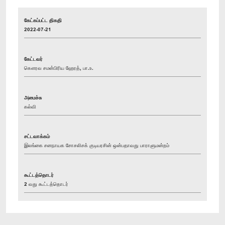
கேட்கப்பட்ட திகதி
2022-07-21
கேட்டவர்
கௌரவ சமன்பிரிய ஹேரத், பா.உ.
அமைச்சு
கல்வி
சட்டவாக்கம்
இலங்கை சனநாயக சோசலிசக் குடியரசின் ஒன்பதாவது பாராளுமன்றம்
கூட்டத்தொடர்
2 வது கூட்டத்தொடர்