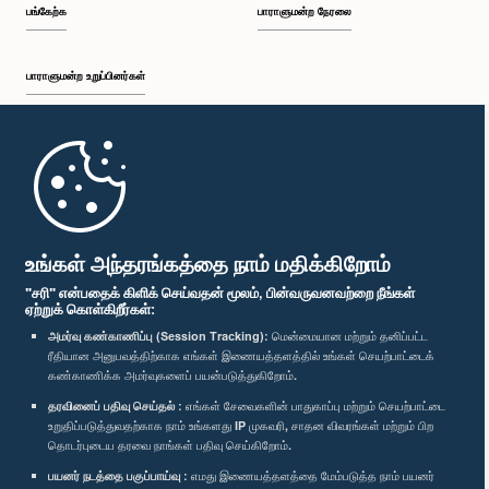
பங்கேற்க
பாராளுமன்ற நேரலை
பாராளுமன்ற உறுப்பினர்கள்
முதற்பக்கம்
பாராளுமன்ற கையடக்க செயலி
உங்கள் அந்தரங்கத்தை நாம் மதிக்கிறோம்
"சரி" என்பதைக் கிளிக் செய்வதன் மூலம், பின்வருவனவற்றை நீங்கள்
ஏற்றுக் கொள்கிறீர்கள்:
அமர்வு கண்காணிப்பு (Session Tracking):
மென்மையான மற்றும் தனிப்பட்ட
ரீதியான அனுபவத்திற்காக எங்கள் இணையத்தளத்தில் உங்கள் செயற்பாட்டைக்
எம்மை பின்தொடர்க :
கண்காணிக்க அமர்வுகளைப் பயன்படுத்துகிறோம்.
தரவினைப் பதிவு செய்தல் :
எங்கள் சேவைகளின் பாதுகாப்பு மற்றும் செயற்பாட்டை
விருதுகள்
உறுதிப்படுத்துவதற்காக நாம் உங்களது IP முகவரி, சாதன விவரங்கள் மற்றும் பிற
தொடர்புடைய தரவை நாங்கள் பதிவு செய்கிறோம்.
பயனர் நடத்தை பகுப்பாய்வு :
எமது இணையத்தளத்தை மேம்படுத்த நாம் பயனர்