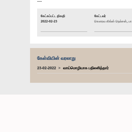
----
கேட்கப்பட்ட திகதி
கேட்டவர்
2022-02-23
கௌரவ கிங்ஸ் நெல்சன், பா.
கேள்வியின் வரலாறு
23-02-2022
வாய்மொழியாக பதிலளித்தார்