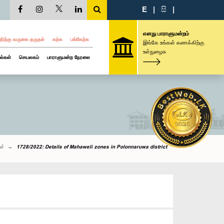
E
|
සි
|
எனது பாராளுமன்றம்
திற்கு வருகை தருதல்
கற்க
பங்கேற்க
இங்கே உங்கள் கணக்கிற்கு
உள்நுழைக
ல்கள்
செயலகம்
பாராளுமன்ற நேரலை
ள்
1728/2022: Details of Mahaweli zones in Polonnaruwa district