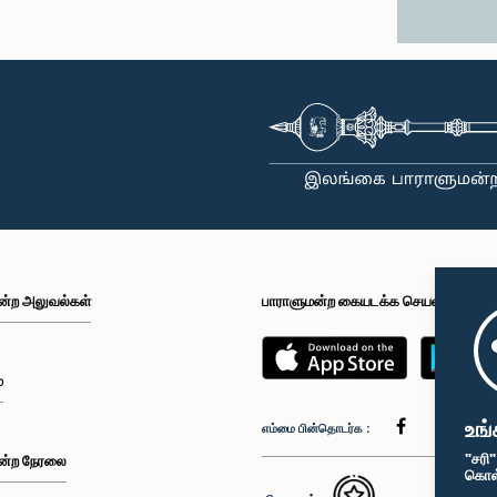
ன்ற அலுவல்கள்
பாராளுமன்ற கையடக்க செயலி
்
உங்
எம்மை பின்தொடர்க :
"சரி
ன்ற நேரலை
கொள்க