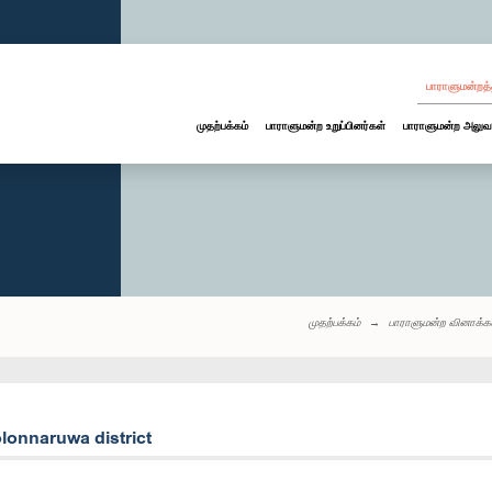
பாராளுமன்றத்
முதற்பக்கம்
பாராளுமன்ற உறுப்பினர்கள்
பாராளுமன்ற அலுவ
முதற்பக்கம்
பாராளுமன்ற வினாக்க
lonnaruwa district