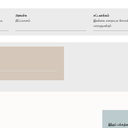
அமைச்சு
சட்டவாக்கம்
உ.
நீர்ப்பாசனம்
இலங்கை சனநாயக சோசலிச
பாராளுமன்றம்
இந்தப் பக்கத்