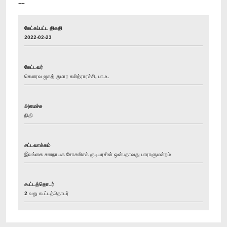
----
கேட்கப்பட்ட திகதி
2022-02-23
கேட்டவர்
கௌரவ ஜகத் குமார சுமித்ராரச்சி, பா.உ.
அமைச்சு
நிதி
சட்டவாக்கம்
இலங்கை சனநாயக சோசலிசக் குடியரசின் ஒன்பதாவது பாராளுமன்றம்
கூட்டத்தொடர்
2 வது கூட்டத்தொடர்