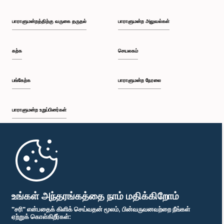
பாராளுமன்றத்திற்கு வருகை தருதல்
பாராளுமன்ற அலுவல்கள்
கற்க
செயலகம்
பங்கேற்க
பாராளுமன்ற நேரலை
பாராளுமன்ற உறுப்பினர்கள்
முதற்பக்கம்
பாராளுமன்ற கையடக்க செயலி
உங்கள் அந்தரங்கத்தை நாம் மதிக்கிறோம்
"சரி" என்பதைக் கிளிக் செய்வதன் மூலம், பின்வருவனவற்றை நீங்கள்
ஏற்றுக் கொள்கிறீர்கள்: