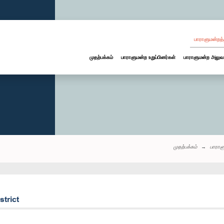
பாராளுமன்றத்
முதற்பக்கம்
பாராளுமன்ற உறுப்பினர்கள்
பாராளுமன்ற அலுவ
முதற்பக்கம்
பாராள
strict