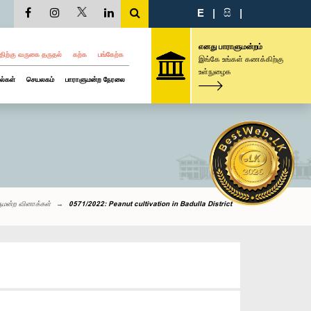
E
|
සි
|
எனது பாராளுமன்றம்
திற்கு வருகை தருதல்
கற்க
பங்கேற்க
இங்கே உங்கள் கணக்கிற்கு
உள்நுழைக
ல்கள்
செயலகம்
பாராளுமன்ற நேரலை
ுமன்ற வினாக்கள்
0571/2022: Peanut cultivation in Badulla District