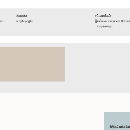
அமைச்சு
சட்டவாக்கம்
.உ.
கமத்தொழில்
இலங்கை சனநாயக சோசலிச
பாராளுமன்றம்
இந்தப் பக்கத்