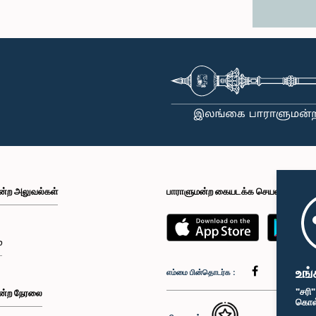
ன்ற அலுவல்கள்
பாராளுமன்ற கையடக்க செயலி
்
உங்
எம்மை பின்தொடர்க :
"சரி
ன்ற நேரலை
கொள்க