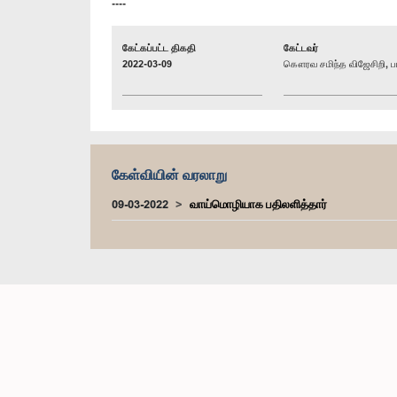
----
கேட்கப்பட்ட திகதி
கேட்டவர்
2022-03-09
கௌரவ சமிந்த விஜேசிறி, பா
கேள்வியின் வரலாறு
09-03-2022
வாய்மொழியாக பதிலளித்தார்