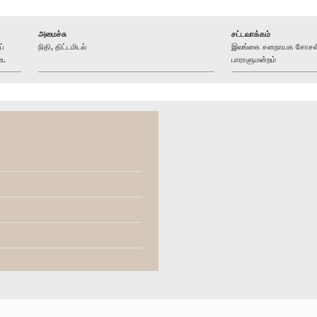
அமைச்சு
சட்டவாக்கம்
்
நிதி, திட்டமிடல்
இலங்கை சனநாயக சோசலிச
உ.
பாராளுமன்றம்