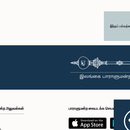
இந்தப் பக்கத்
ன்ற அலுவல்கள்
பாராளுமன்ற கையடக்க செயலி
்