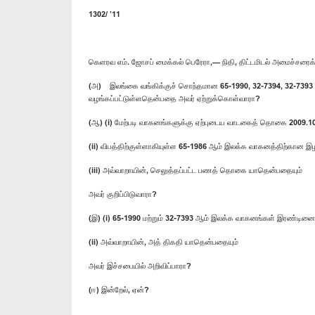
1302/ ’11
கெளரவ எம். ஜோசப் மைக்கல் பெரேரா,— நிதி, திட்டமிடல் அமைச்சரைக
(அ) இலங்கை வங்கிக்குச் சொந்தமான 65-1990, 32-7394, 32-7393 ம
வழங்கப்பட்டுள்ளதென்பதை அவர் ஏற்றுக்கொள்வாரா?
(ஆ) (i) மேற்படி வாகனங்களுக்கு ஏற்புடைய வாடகைத் தொகை 2009.10.
(ii) விபத்திற்குள்ளாகியுள்ள 65-1986 ஆம் இலக்க வாகனத்திற்கான இழ
(iii) அவ்வாறாயின், செலுத்தப்பட்ட பணத் தொகை யாதென்பதையும்
அவர் குறிப்பிடுவாரா?
(இ) (i) 65-1990 மற்றும் 32-7393 ஆம் இலக்க வாகனங்கள் இரண்டினையு
(ii) அவ்வாறாயின், அத் திகதி யாதென்பதையும்
அவர் இச்சபையில் அறிவிப்பாரா?
(ஈ) இன்றேல், ஏன்?