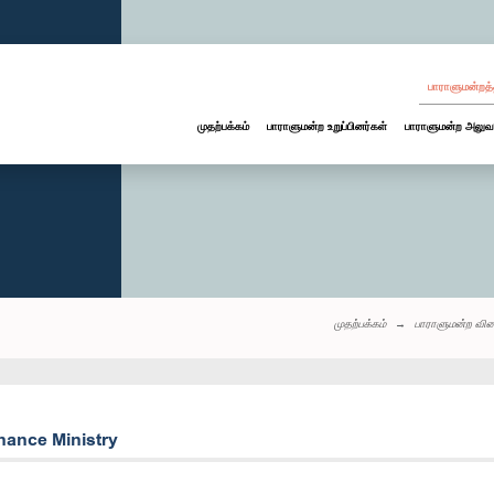
பாராளுமன்றத்
முதற்பக்கம்
பாராளுமன்ற உறுப்பினர்கள்
பாராளுமன்ற அலுவ
முதற்பக்கம்
பாராளுமன்ற வின
nance Ministry