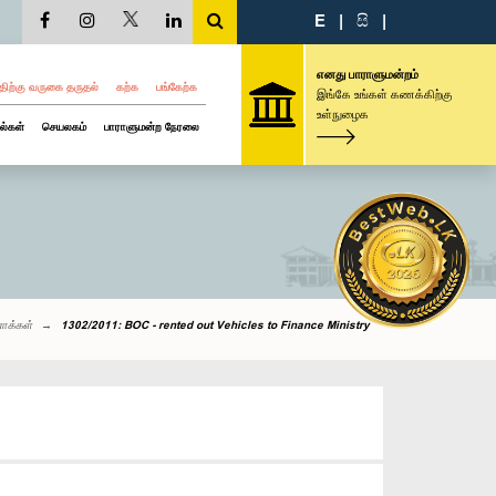
E
|
සි
|
எனது பாராளுமன்றம்
திற்கு வருகை தருதல்
கற்க
பங்கேற்க
இங்கே உங்கள் கணக்கிற்கு
உள்நுழைக
ல்கள்
செயலகம்
பாராளுமன்ற நேரலை
ாக்கள்
1302/2011: BOC - rented out Vehicles to Finance Ministry