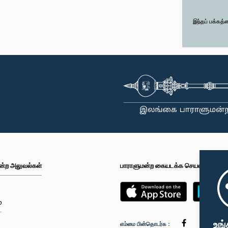
இந்தப் பக்கத்
ன்ற அலுவல்கள்
பாராளுமன்ற கையடக்க செயலி
்
உங்
எம்மை பின்தொடர்க :