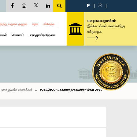
E
|
සි
|
எனது பாராளுமன்றம்
திற்கு வருகை தருதல்
கற்க
பங்கேற்க
இங்கே உங்கள் கணக்கிற்கு
உள்நுழைக
ல்கள்
செயலகம்
பாராளுமன்ற நேரலை
பாராளுமன்ற வினாக்கள்
0249/2022: Coconut production from 2010