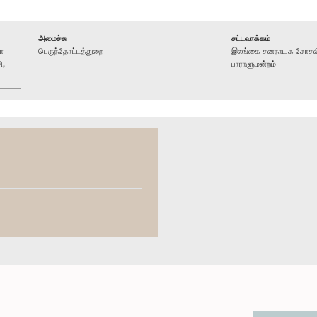
அமைச்சு
சட்டவாக்கம்
ா
பெருந்தோட்டத்துறை
இலங்கை சனநாயக சோசலிச
ி,
பாராளுமன்றம்