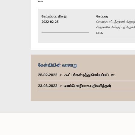
----
கேட்கப்பட்ட திகதி
கேட்டவர்
2022-02-25
கௌரவ சட்டத்தரணி ஹேஷ
விதானகே அங்கும்புர ஆரச்ச
பா.உ.
கேள்வியின் வரலாறு
25-02-2022
கூட்டங்கள் ரத்து செய்யப்பட்டன
23-03-2022
வாய்மொழியாக பதிலளித்தார்