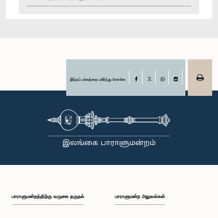
இந்தப் பக்கத்தை பகிர்ந்து கொள்க
Facebook
X
WhatsApp
LinkedIn
பாராளுமன்றத்திற்கு வருகை தருதல்
பாராளுமன்ற அலுவல்கள்