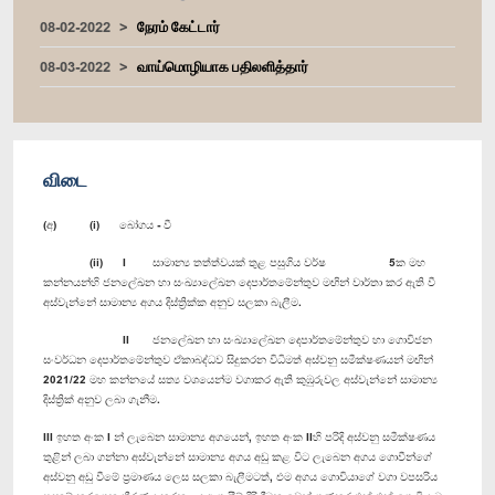
08-02-2022
நேரம் கேட்டார்
08-03-2022
வாய்மொழியாக பதிலளித்தார்
விடை
(අ) (i) ‍බෝගය - වී
(ii) I සාමාන්‍ය තත්ත්වයක් තුළ පසුගිය වර්ෂ 5ක මහ
කන්නයන්හි ජනලේඛන හා සංඛ්‍යාලේඛන දෙපාර්තමේන්තුව මඟින් වාර්තා කර ඇති වී
අස්වැන්නේ සාමාන්‍ය අගය දිස්ත්‍රික්ක අනුව සලකා බැලීම.
II ජනලේඛන හා සංඛ්‍යාලේඛන දෙපාර්තමේන්තුව හා ගොවිජන
සංවර්ධන දෙපාර්තමේන්තුව ඒකාබද්ධව සිදුකරන විධිමත් අස්වනු සමීක්ෂණයන් මඟින්
2021/22 මහ කන්නයේ සත්‍ය වශයෙන්ම වගාකර ඇති කුඹුරුවල අස්වැන්නේ සාමාන්‍ය
දිස්ත්‍රික් අනුව ලබා ගැනීම.
III ඉහත අංක I න් ලැබෙන සාමාන්‍ය අගයෙන්, ඉහත අංක IIහි පරිදි අස්වනු සමීක්ෂණය
තුළින් ලබා ගන්නා අස්වැන්නේ සාමාන්‍ය අගය අඩු කළ විට ලැබෙන අගය ගොවීන්ගේ
අස්වනු අඩු වීමේ ප්‍රමාණය ලෙස සලකා බැලීමටත්, එම අගය ගොවියාගේ වගා වපසරිය