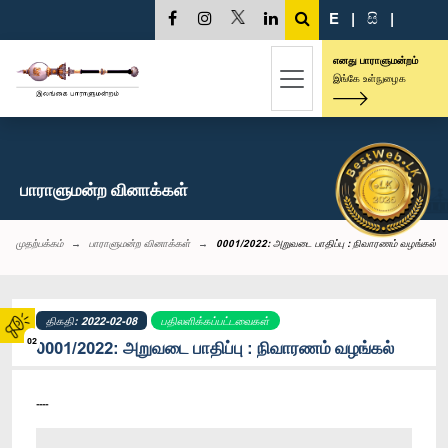
E
|
සි
|
எனது பாராளுமன்றம்
இங்கே உள்நுழைக
பாராளுமன்ற வினாக்கள்
முதற்பக்கம்
பாராளுமன்ற வினாக்கள்
0001/2022: அறுவடை பாதிப்பு : நிவாரணம் வழங்கல்
திகதி: 2022-02-08
பதிலளிக்கப்பட்டவைகள்
02
0001/2022: அறுவடை பாதிப்பு : நிவாரணம் வழங்கல்
----