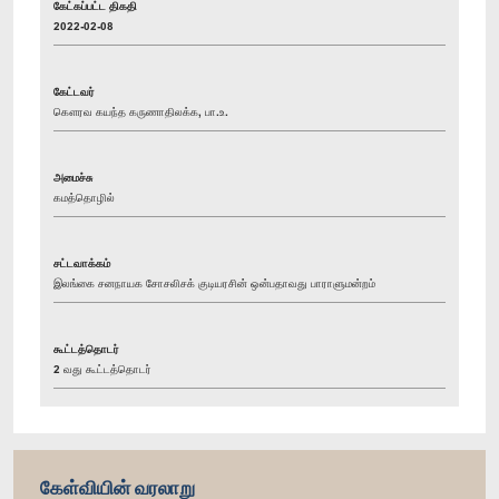
கேட்கப்பட்ட திகதி
2022-02-08
கேட்டவர்
கௌரவ கயந்த கருணாதிலக்க, பா.உ.
அமைச்சு
கமத்தொழில்
சட்டவாக்கம்
இலங்கை சனநாயக சோசலிசக் குடியரசின் ஒன்பதாவது பாராளுமன்றம்
கூட்டத்தொடர்
2 வது கூட்டத்தொடர்
கேள்வியின் வரலாறு