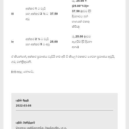
රු. 25.00 +
(25.00*1/2)=
අක්කර 1 ට වැඩි
37.50 (අවම දිරි
iii
සහ අක්කර 2 ½ ට
37.50
දීමනාවට ඉන්
අඩු
භාගයක් එකතු
කිරීම)
රු.25.00 (අවම
අක්කර 2 ½ ට වැඩි
iv
25.00
ඇගයීම් දිරි දීමනා
සහ අක්කර 5 ට අඩු
අගය)
ඒ කියන්නේ, අක්කර ප්‍රමාණය වැඩියි නම් අපි වී කිලෝ එකකට ගෙවන ප්‍රමාණය අඩුයි,
ගරු මන්ත්‍රීතුමනි.
(ආ) අදාළ නොවේ.
பதில் தேதி
2022-03-08
பதில் அளித்தார்
கௌரவ மஹிந்தானந்த அலுத்கமகே, பா.உ.