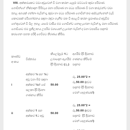
VIII. අක්කරයකට වඩා අඩුවෙන් වී වගා කරන යැපුම් මට්ටමේ කුඩා පරිමාණ
ගොවීන්ගේ නිෂ්පාදන පිරිවැය මහා පරිමාණ හා මධ්‍ය පරිමාණ වී වගා කරුවන්ට වඩා
ඉහළ අගයක් ගන්නා බැවින් ද, කුඩා හා මධ්‍ය පරිමාණ ගොවීන් තම අස්වැන්නෙන් වැඩි
කොටසක් පරිභෝජනය සඳහා රඳවා ගැනීම මත වී අළෙවි කරන ප්‍රමාණයේ අඩුවීම
හේතුවෙන් වී මිල ඉහළ යාමේ වාසිය එම ගොවීන්ට නොලැබෙන බැවින් ද, මහා පරිමාණ
ගොවියාට එම ප්‍රතිලාභය උපරිම වශයෙන් ලැබෙන බැවින් ද වගා වපසරිය පදනම්
කරගෙන පහත පරිදි ගෙවීමට තීරණය කිරීම.
කිලෝග්‍රෑම් 1ට
අගයීම් දිරි දීමනාව
කාණ්ඩ
විස්තරය
ලබාදෙන ඇගයීම්
ගණනය කිරීමේ
අංකය
දිරි දීමනාව (රු.)
පදනම
අක්කර ½ සහ ½ට
රු. 25.00*2 =
අඩු වගා බිම් සඳහා
රු.50.00 (අවම
i
අක්කර ½ක් සේ
50.00
පදනම් දිරි දීමනාව
සලකා දිරි දීමනා
මෙන් දෙගුණයක්)
ගණනය කිරීම
රු. 25.00*2 =
අක්කර 1 සහ
රු.50.00 (අවම
ii
50.00
අක්කර 1ට අඩු
පදනම් දිරි දීමනාව
මෙන් දෙගුණයක්)