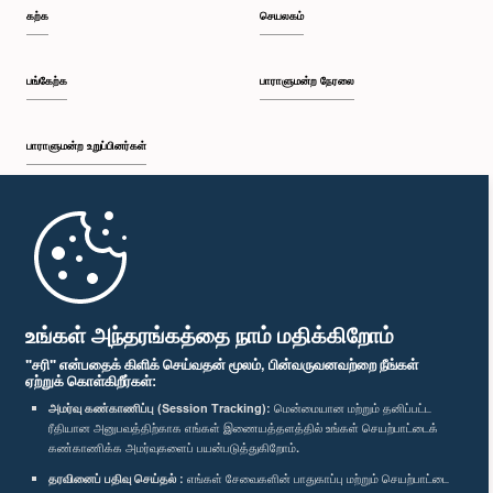
கற்க
செயலகம்
பங்கேற்க
பாராளுமன்ற நேரலை
பாராளுமன்ற உறுப்பினர்கள்
முதற்பக்கம்
பாராளுமன்ற கையடக்க செயலி
உங்கள் அந்தரங்கத்தை நாம் மதிக்கிறோம்
"சரி" என்பதைக் கிளிக் செய்வதன் மூலம், பின்வருவனவற்றை நீங்கள்
ஏற்றுக் கொள்கிறீர்கள்:
அமர்வு கண்காணிப்பு (Session Tracking):
மென்மையான மற்றும் தனிப்பட்ட
ரீதியான அனுபவத்திற்காக எங்கள் இணையத்தளத்தில் உங்கள் செயற்பாட்டைக்
எம்மை பின்தொடர்க :
கண்காணிக்க அமர்வுகளைப் பயன்படுத்துகிறோம்.
தரவினைப் பதிவு செய்தல் :
எங்கள் சேவைகளின் பாதுகாப்பு மற்றும் செயற்பாட்டை