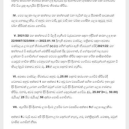
පදනම් කරගෙන තීරණය කරන ලද ඇගැයීම් දිරි දීමනාවෙන් ගුණකර එක් එක් ගොවියාට
හිමි විය යුතු ඇගැයීම් දිරි දීමනාව තීරණය කිරීම.
IV. මෙම සලකා බලන කන්නය මහ කන්නයක් වන බැවින් ජලය සීමාකාරී සාධකයක්
ලෙස නොසැලකීම. ඒ අනුව මහා වාරි, සුළු වාරි සහ වර්ෂා පෝෂිත ලෙස කුඹුරු ඉඩම්
වර්ග කිරීමක් අවශ්‍ය නොවීම.
V. 2021/22 මහ කන්නයේ වී මිලදී ගැනීමේ වැඩසටහන සඳහා ඉදිරිපත් කරන ලද අංක
22/0087/323/004 හා 2022.01.18 දිනැති අමාත්‍ය මණ්ඩල පත්‍රිකාව සඳහා අමාත්‍ය
මණ්ඩලය ලබා දුන් තීරණයන්හි (v) (අ) මඟින් දක්වා ඇති නියමයන් පරිදි 2021/22 මහ
කන්නයේ වී අස්වැන්නේ යම්කිසි අඩුවීමක් සිදු වුවහොත්, ඒ හේතුවෙන් බලපෑමට
ලක්වන වී ගොවීන්ගේ ආදායම් මට්ටම සුරක්ෂිත කිරීම සඳහා සහ හරිත කෘෂිකාර්මික
යෙදවුම් භාවිත කිරීම වෙනුවෙන් ඇගයීම සඳහා දිරි දීමනාව ගෙවීමට අස්වැන්නේ අඩුවන වී
කිලෝග්‍රෑම් එකකට අවම රු. 25ක් ලෙස පදනම් කර ගැනීම.
VI. අමාත්‍ය මණ්ඩල තීරණයට අනුව රු.25.00 පදනම් කරගෙන ගෙවීම් කිරීමේදී
වෙනසට අනුව අක්කර 1 සහ අක්කර 1ට අඩු වගා වපසරියක් සහිත ගොවීන්ට ඉතා සුළු
දිරි දීමනාවක් ලැබෙන හෙයින් ඔවුන් වෙත වැඩි දිරි දීමනාවක් ලැබෙන ලෙස ගණනය
කිරීම. එනම්, අවම පදනම් දිරි දීමනාව මෙන් දෙගුණයක් ගෙවීම. (රු. 25.00*2=රු. 50.00)
රුපියල් 25 සිට රුපියල් 50 දක්වා පොඩි ගොවීන්ට.
VII. ඇගයීම් දිරි දීමනාව ලබා දීමේ උපරිම වගා වපසරිය අක්කර 5ක් ලෙස සැලකීම.
අක්කර 5ට වැඩි අයට අපි දිරි දීමනා ලබා දෙන්නේ නැහැ, ගරු මන්ත්‍රීතුමනි. මොකද, ඔවුන්
වාණිජ ගොවීන් නිසා.