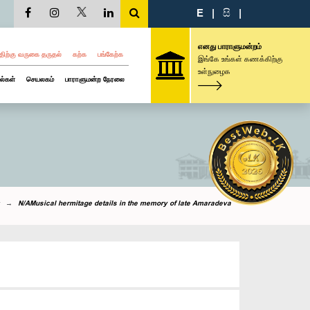
E
|
සි
|
எனது பாராளுமன்றம்
திற்கு வருகை தருதல்
கற்க
பங்கேற்க
இங்கே உங்கள் கணக்கிற்கு
உள்நுழைக
ல்கள்
செயலகம்
பாராளுமன்ற நேரலை
N/AMusical hermitage details in the memory of late Amaradeva