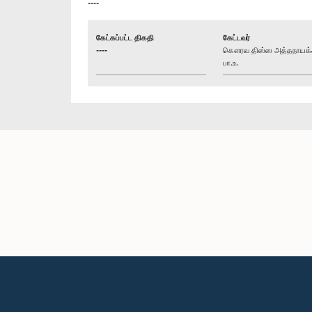
----
கேட்கப்பட்ட திகதி
கேட்டவர்
----
கௌரவ திஸ்ஸ அத்தநாயக்
பா.உ.