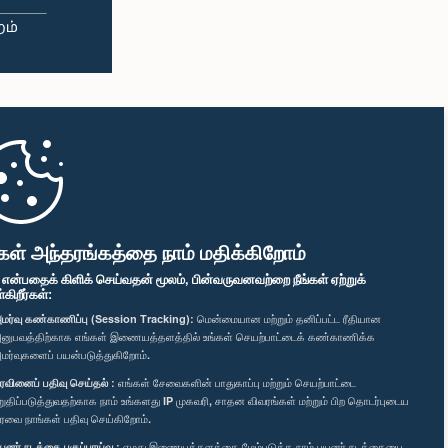
கள் அந்தரங்கத்தை நாம் மதிக்கிறோம்
" என்பதைக் கிளிக் செய்வதன் மூலம், பின்வருவனவற்றை நீங்கள் ஏற்றுக்
ிறீர்கள்:
மர்வு கண்காணிப்பு (Session Tracking):
மென்மையான மற்றும் தனிப்பட்ட ரீதியான
னுபவத்திற்காக எங்கள் இணையத்தளத்தில் உங்கள் செயற்பாட்டைக் கண்காணிக்க
மர்வுகளைப் பயன்படுத்துகிறோம்.
ரவினைப் பதிவு செய்தல் :
எங்கள் சேவைகளின் பாதுகாப்பு மற்றும் செயற்பாட்டை
றுதிப்படுத்துவதற்காக நாம் உங்களது IP முகவரி, சாதன விவரங்கள் மற்றும் பிற தொடர்புடைய
ரவை நாங்கள் பதிவு செய்கிறோம்.
யனர் நடத்தை பகுப்பாய்வு :
எமது இணையத்தளத்தை மேம்படுத்த நாம் பயனர் நடத்தையை