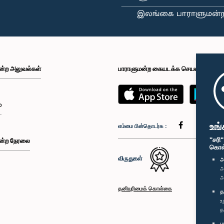
ன்ற அலுவல்கள்
பாராளுமன்ற கையடக்க செயலி
்
உங்
எம்மை பின்தொடர்க :
"சரி
ன்ற நேரலை
கொள்க
விருதுகள்
அ
அ
அ
தனியுரிமைக் கொள்கை
த
உ
த
ப