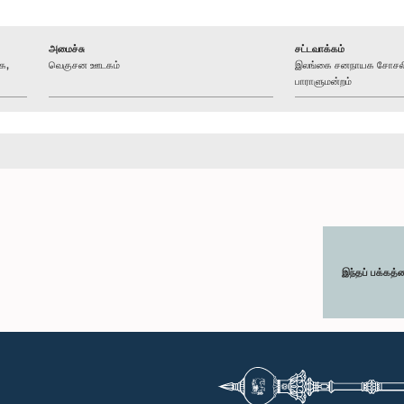
அமைச்சு
சட்டவாக்கம்
க,
வெகுசன ஊடகம்
இலங்கை சனநாயக சோசலிச
பாராளுமன்றம்
இந்தப் பக்கத்