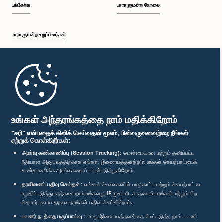
பங்கேற்க
பாராளுமன்ற நேரலை
பாராளுமன்ற உறுப்பினர்கள்
முதற்பக்கம்
பாராளுமன்ற கையடக்க செயலி
உங்கள் அந்தரங்கத்தை நாம் மதிக்கிறோம்
"சரி" என்பதைக் கிளிக் செய்வதன் மூலம், பின்வருவனவற்றை நீங்கள்
ஏற்றுக் கொள்கிறீர்கள்:
அமர்வு கண்காணிப்பு (Session Tracking):
மென்மையான மற்றும் தனிப்பட்ட
ரீதியான அனுபவத்திற்காக எங்கள் இணையத்தளத்தில் உங்கள் செயற்பாட்டைக்
எம்மை பின்தொடர்க :
கண்காணிக்க அமர்வுகளைப் பயன்படுத்துகிறோம்.
தரவினைப் பதிவு செய்தல் :
எங்கள் சேவைகளின் பாதுகாப்பு மற்றும் செயற்பாட்டை
விருதுகள்
உறுதிப்படுத்துவதற்காக நாம் உங்களது IP முகவரி, சாதன விவரங்கள் மற்றும் பிற
தொடர்புடைய தரவை நாங்கள் பதிவு செய்கிறோம்.
பயனர் நடத்தை பகுப்பாய்வு :
எமது இணையத்தளத்தை மேம்படுத்த நாம் பயனர்