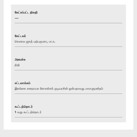
கேட்கப்பட்ட திகதி
----
கேட்டவர்
கௌரவ ஜகத் புஷ்பகுமார, பா.உ.
அமைச்சு
நிதி
சட்டவாக்கம்
இலங்கை சனநாயக சோசலிசக் குடியரசின் ஒன்பதாவது பாராளுமன்றம்
கூட்டத்தொடர்
1 வது கூட்டத்தொடர்