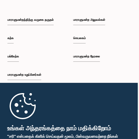
பாராளுமன்றத்திற்கு வருகை தருதல்
பாராளுமன்ற அலுவல்கள்
கற்க
செயலகம்
பங்கேற்க
பாராளுமன்ற நேரலை
பாராளுமன்ற உறுப்பினர்கள்
முதற்பக்கம்
பாராளுமன்ற கையடக்க செயலி
உங்கள் அந்தரங்கத்தை நாம் மதிக்கிறோம்
"சரி" என்பதைக் கிளிக் செய்வதன் மூலம், பின்வருவனவற்றை நீங்கள்