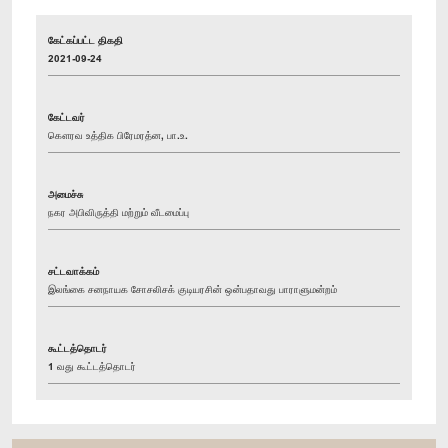
கேட்கப்பட்ட திகதி
2021-09-24
கேட்டவர்
கௌரவ உத்திக பிரேமரத்ன, பா.உ.
அமைச்சு
நகர அபிவிருத்தி மற்றும் வீடமைப்பு
சட்டவாக்கம்
இலங்கை சனநாயக சோசலிசக் குடியரசின் ஒன்பதாவது பாராளுமன்றம்
கூட்டத்தொடர்
1 வது கூட்டத்தொடர்