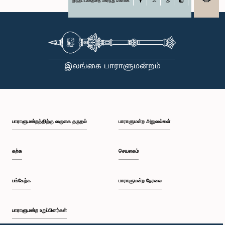
இந்தப் பக்கத்தை பகிர்ந்து கொள்க
X
WhatsApp
LinkedIn
பாராளுமன்றத்திற்கு வருகை தருதல்
பாராளுமன்ற அலுவல்கள்
கற்க
செயலகம்
பங்கேற்க
பாராளுமன்ற நேரலை
பாராளுமன்ற உறுப்பினர்கள்