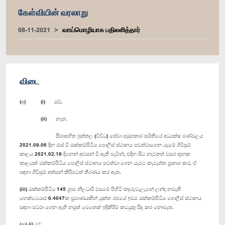
கேள்வியின் வரலாறு
08-11-2021
வாய்மொழியாக பதிலளித்தார்
விடை
(අ) (i) ඔව්.
(ii) නැත.
සීමාසහිත බුත්තල (විවිධ) සේවා සමුපකාර සමිතියේ අධ්‍යක්ෂ මණ්ඩලය
2021.09.06 දින රැස් වී ඔක්කම්පිටිය පොලිස් ස්ථානය පවත්වාගෙන යෑමේ ගිවිසුම්
කාලය 2021.02.19 දිනෙන් අවසන් වී ඇති බැවින්, එදින සිට නැවතත් වසර තුනක
කාලයක් ඔක්කම්පිටිය පොලිස් ස්ථානය පවත්වා ගෙන යෑමට කැමැත්ත ප්‍රකාශ කර, ඒ
සඳහා ගිවිසුම් අත්සන් කිරීමටත් තීරණය කර ඇත.
(iii) ඔක්කම්පිටිය 145 ග්‍රාම නිලධාරි වසමේ පිහිටි කදුරුවැලෑනේ ලන්ද නමැති
හෙක්ටෙයාර 0.4047ක ප්‍රමාණයකින් යුක්ත රජයේ ඉඩම ඔක්කම්පිටිය පොලිස් ස්ථානය
සඳහා පවරා ගෙන ඇති නමුත් මෙතෙක් ඉදිකිරීම් කටයුතු සිදු කර නොමැත.
(ආ) (i) ඔව්.