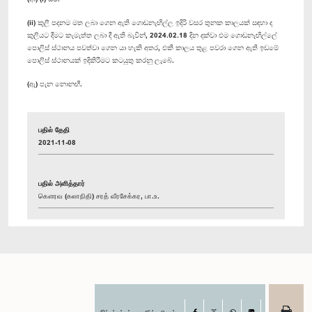
(ii) කුලී පදනම මත ලබා ගෙන ඇති ගොඩනැඟිල්ල ඉදිරි වසර තුනක කාලයක් සඳහා ද
කුලියට දීමට කැමැත්ත ලබා දී ඇති බැවින්, 2024.02.18 දින දක්වා එම ගොඩනැඟිල්ලේ
පොලිස් ස්ථානය පවත්වා ගෙන යා හැකි අතර, එකී කාලය තුළ පවරා ගෙන ඇති ඉඩමේ
පොලිස් ස්ථානයක් ඉදිකිරීමට කටයුතු කරනු ලැබේ.
(ඇ) පැන නොනඟී.
பதில் தேதி
2021-11-08
பதில் அளித்தார்
கௌரவ (கலாநிதி) சரத் வீரசேக்கர, பா.உ.
Facebook