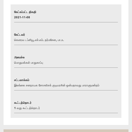
கேட்கப்பட்ட திகதி
2021-11-08
கேட்டவர்
கௌரவ டப்ளியூ.எச்.எம். தர்மசேன, பா.உ.
அமைச்சு
பொதுமக்கள் பாதுகாப்பு
சட்டவாக்கம்
இலங்கை சனநாயக சோசலிசக் குடியரசின் ஒன்பதாவது பாராளுமன்றம்
கூட்டத்தொடர்
1 வது கூட்டத்தொடர்